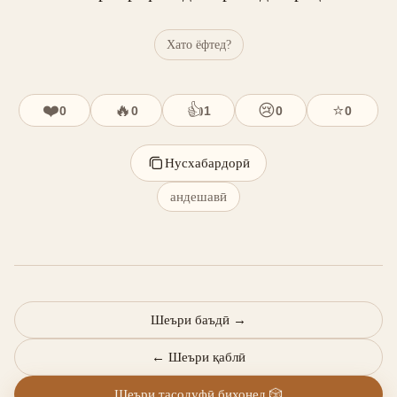
Хато ёфтед?
❤️
🔥
👍
😢
⭐
0
0
1
0
0
Нусхабардорӣ
андешавӣ
Шеъри баъдӣ
→
←
Шеъри қаблӣ
Шеъри тасодуфӣ бихонед
🎲