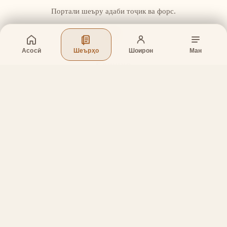
Портали шеъру адаби тоҷик ва форс.
Асосӣ
Шеърҳо
Шоирон
Ман
Бахшҳо
Асосӣ
Шеърҳо
Шоирон
Дар бораи лоиҳа
Тамос
Дастгирӣ
Тамос