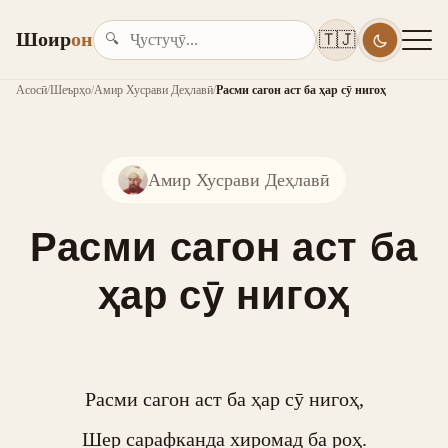
Шоир
он
🇹🇯
🔍
Асосӣ
/
Шеърҳо
/
Амир Хусрави Деҳлавӣ
/
Расми сагон аст ба ҳар сӯ нигоҳ
Амир Хусрави Деҳлавӣ
Расми сагон аст ба
ҳар сӯ нигоҳ
Расми сагон аст ба ҳар сӯ нигоҳ,

Шер сарафканда хиромад ба роҳ.