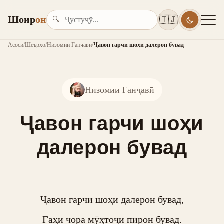
Шоир
он
🇹🇯
🔍
Асосӣ
/
Шеърҳо
/
Низомии Ганҷавӣ
/
Ҷавон гарчи шоҳи далерон бувад
Низомии Ганҷавӣ
Ҷавон гарчи шоҳи
далерон бувад
Ҷавон гарчи шоҳи далерон бувад,

Гаҳи чора мӯҳтоҷи пирон бувад.