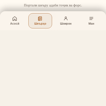
Портали шеъру адаби тоҷик ва форс.
Асосӣ
Шеърҳо
Шоирон
Ман
Бахшҳо
Асосӣ
Шеърҳо
Шоирон
Дар бораи лоиҳа
Тамос
Дастгирӣ
Тамос