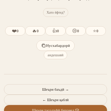
Хато ёфтед?
❤️
🔥
👍
😢
⭐
0
0
0
0
0
Нусхабардорӣ
андешавӣ
Шеъри баъдӣ
→
←
Шеъри қаблӣ
Шеъри тасодуфӣ бихонед
🎲