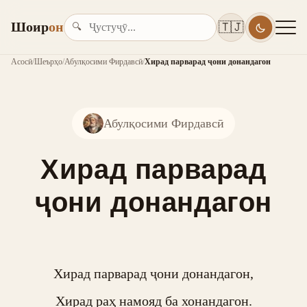
Шоир
он
🇹🇯
🔍
Асосӣ
/
Шеърҳо
/
Абулқосими Фирдавсӣ
/
Хирад парварад ҷони донандагон
Абулқосими Фирдавсӣ
Хирад парварад
ҷони донандагон
Хирад парварад ҷони донандагон,

Хирад раҳ намояд ба хонандагон.
