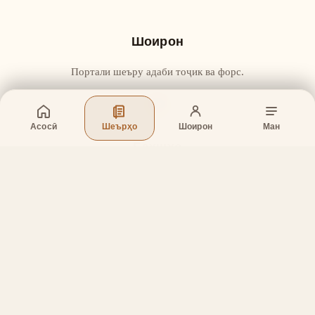
Шоирон
Портали шеъру адаби тоҷик ва форс.
Асосӣ
Шеърҳо
Шоирон
Ман
Бахшҳо
Асосӣ
Шеърҳо
Шоирон
Дар бораи лоиҳа
Тамос
Дастгирӣ