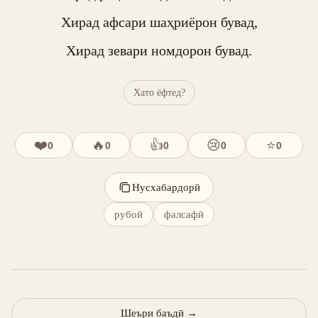
Хирад афсари шаҳриёрон бувад,

Хирад зевари номдорон бувад.
Хато ёфтед?
❤️
🔥
👍
😢
⭐
0
0
0
0
0
Нусхабардорӣ
рубоӣ
фалсафӣ
Шеъри баъдӣ
→