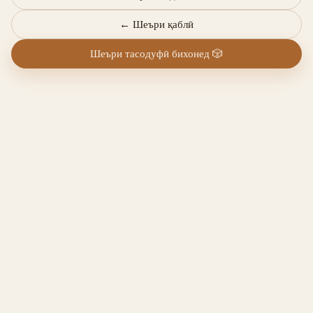
←
Шеъри қаблӣ
Шеъри тасодуфӣ бихонед
🎲