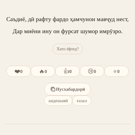
Саъдиё, дӣ рафту фардо ҳамчунон мавҷуд нест,

Дар миёни ину он фурсат шумор имрӯзро.
Хато ёфтед?
❤️
🔥
👍
😢
⭐
0
0
0
0
0
Нусхабардорӣ
андешавӣ
ғазал