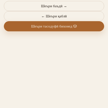
Шеъри баъдӣ
→
←
Шеъри қаблӣ
Шеъри тасодуфӣ бихонед
🎲