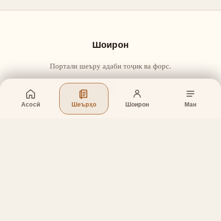
Шоирон
Портали шеъру адаби тоҷик ва форс.
Асосӣ
Шеърҳо
Шоирон
Ман
Бахшҳо
Асосӣ
Шеърҳо
Шоирон
Дар бораи лоиҳа
Тамос