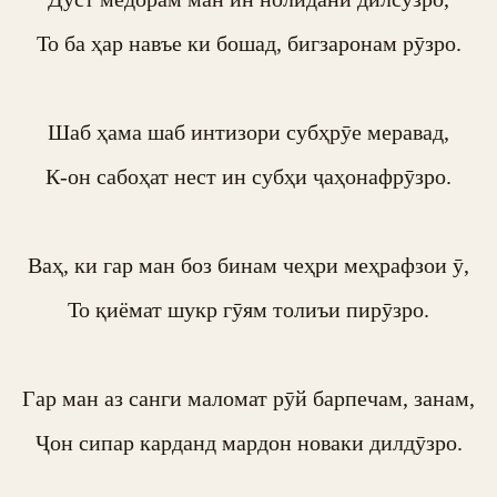
То ба ҳар навъе ки бошад, бигзаронам рӯзро.

Шаб ҳама шаб интизори субҳрӯе меравад,

К-он сабоҳат нест ин субҳи ҷаҳонафрӯзро.

Ваҳ, ки гар ман боз бинам чеҳри меҳрафзои ӯ,

То қиёмат шукр гӯям толиъи пирӯзро.

Гар ман аз санги маломат рӯй барпечам, занам,

Ҷон сипар карданд мардон новаки дилдӯзро.
