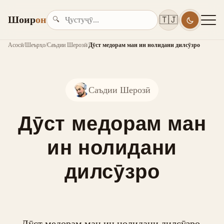
Шоир
он
🇹🇯
🔍
Асосӣ
/
Шеърҳо
/
Саъдии Шерозӣ
/
Дӯст медорам ман ин нолидани дилсӯзро
Саъдии Шерозӣ
Дӯст медорам ман
ин нолидани
дилсӯзро
Дӯст медорам ман ин нолидани дилсӯзро,
