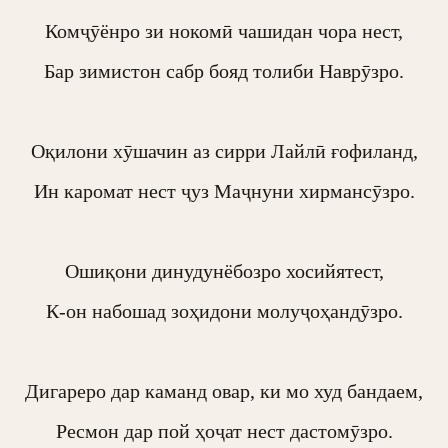
Комҷӯёнро зи нокомӣ чашидан чора нест,

Бар зимистон сабр бояд толиби Наврӯзро.

Оқилони хӯшачин аз сирри Лайлӣ ғофиланд,

Ин каромат нест ҷуз Маҷнуни хирмансӯзро.

Ошиқони динудунёбозро хосийятест,

К-он набошад зоҳидони молуҷоҳандӯзро.

Дигареро дар каманд овар, ки мо худ бандаем,

Ресмон дар пой ҳоҷат нест дастомӯзро.
