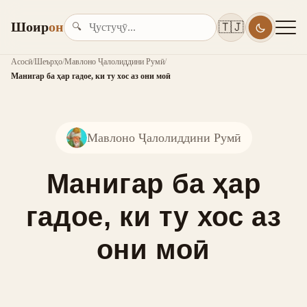
Шоир
он
🇹🇯
🔍
Асосӣ
/
Шеърҳо
/
Мавлоно Ҷалолиддини Румӣ
/
Манигар ба ҳар гадое, ки ту хос аз они моӣ
Мавлоно Ҷалолиддини Румӣ
Манигар ба ҳар
гадое, ки ту хос аз
они моӣ