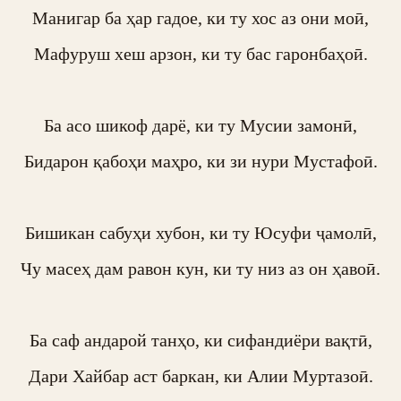
Манигар ба ҳар гадое, ки ту хос аз они моӣ,

Мафуруш хеш арзон, ки ту бас гаронбаҳоӣ.

Ба асо шикоф дарё, ки ту Мусии замонӣ,

Бидарон қабоҳи маҳро, ки зи нури Мустафоӣ.

Бишикан сабуҳи хубон, ки ту Юсуфи ҷамолӣ,

Чу масеҳ дам равон кун, ки ту низ аз он ҳавоӣ.

Ба саф андарой танҳо, ки сифандиёри вақтӣ,

Дари Хайбар аст баркан, ки Алии Муртазоӣ.
