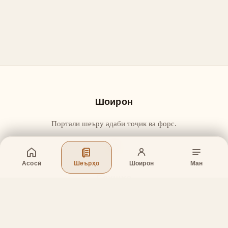
Шоирон
Портали шеъру адаби тоҷик ва форс.
Асосӣ
Шеърҳо
Шоирон
Ман
Бахшҳо
Асосӣ
Шеърҳо