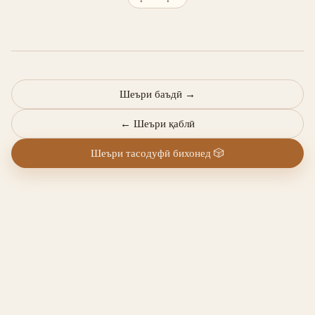
Шеъри баъдӣ
→
←
Шеъри қаблӣ
Шеъри тасодуфӣ бихонед
🎲