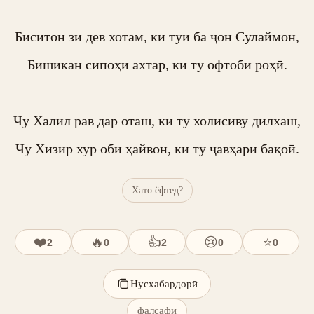
Биситон зи дев хотам, ки туи ба ҷон Сулаймон,

Бишикан сипоҳи ахтар, ки ту офтоби роҳӣ.

Чу Халил рав дар оташ, ки ту холисиву дилхаш,

Чу Хизир хур оби ҳайвон, ки ту ҷавҳари бақоӣ.
Хато ёфтед?
❤️
🔥
👍
😢
⭐
2
0
2
0
0
Нусхабардорӣ
фалсафӣ