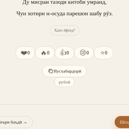
Ду мисраи тазоди китоби умранд,

Чун хотирн н-осуда парешон шабу рӯз.
Хато ёфтед?
❤️
🔥
👍
😢
⭐
0
0
0
0
0
Нусхабардорӣ
рубоӣ
еъри баъдӣ
→
Шеър