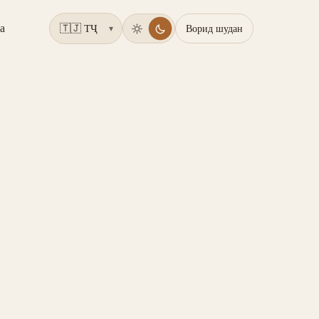
а
Ворид шудан
▾