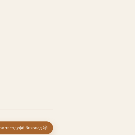
и тасодуфӣ бихонед
🎲