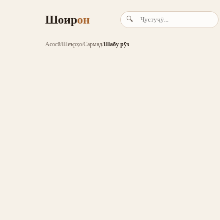
Шоир
он
🔍
Асосӣ
/
Шеърҳо
/
Сармад
/
Шабу рӯз