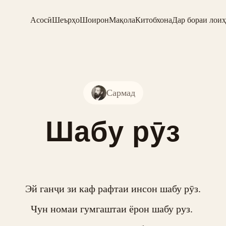
Асосӣ
Шеърҳо
Шоирон
Мақола
Китобхона
Дар бораи лоиҳ
Сармад
Шабу рӯз
Эй ганҷи зи каф рафтаи инсон шабу рӯз.

Чун номаи гумгаштаи ёрон шабу руз. 
