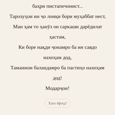
баҳри пистапечонист...

Тарозуҳои ин ҷо лоиқи бори муҳаббат нест,

Ман ҳам то ҳанӯз он саркаши дарёдилат

ҳастам,

Ки боре нақди ҷонамро ба ин савдо

нахоҳам дод,

Таманнои баландамро ба пастиҳо нахоҳам

дод!

Модарҷон!
Хато ёфтед?