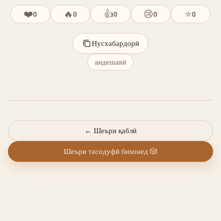
❤️
🔥
👍
😢
⭐
0
0
0
0
0
Нусхабардорӣ
андешавӣ
←
Шеъри қаблӣ
Шеъри тасодуфӣ бихонед
🎲