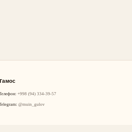
Тамос
Телефон
:
+998 (94) 334-39-57
Telegram:
@muin_gulov