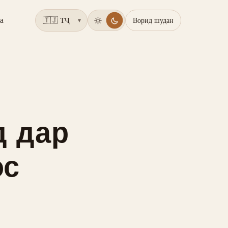
а
Ворид шудан
▾
д дар
ос