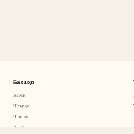
Бахшҳо
Асосӣ
Шеърҳо
Шоирон
Дар бораи лоиҳа