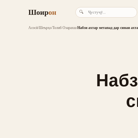
Шоир
он
🔍
Асосӣ
/
Шеърҳо
/
Толиб Озарахш
/
Набзи ахтар метапад дар синаи ах
Набз
с