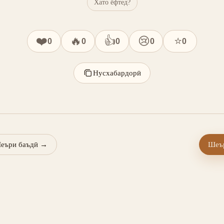
Хато ёфтед?
❤️
🔥
👍
😢
⭐
0
0
0
0
0
Нусхабардорӣ
еъри баъдӣ
→
Шеър