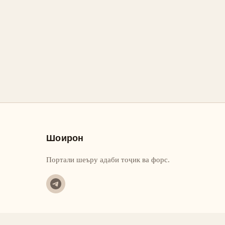
Шоирон
Портали шеъру адаби тоҷик ва форс.