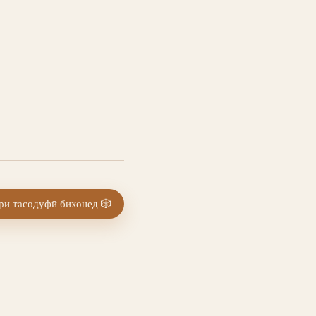
и тасодуфӣ бихонед
🎲