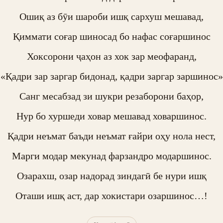
Ошиқ аз бӯи шароби ишқ сархуш мешавад,

Қиммати соғар шиносад бо нафас соғаршинос

Хоксорони ҷаҳон аз хок зар меофаранд,

«Қадри зар заргар бидонад, қадри заргар заршинос»

Санг месабзад зи шукри резаборони баҳор,

Нур бо хуршеди ховар мешавад ховаршинос.

Қадри неъмат баъди неъмат ғайри оҳу нола нест,

Марги модар мекунад фарзандро модаршинос.

Озарахш, озар надорад зиндагӣ бе нури ишқ

Оташи ишқ аст, дар хокистари озаршинос…!