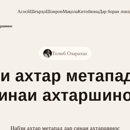
Асосӣ
Шеърҳо
Шоирон
Мақола
Китобхона
Дар бораи лоиҳ
таршинос
Толиб Озарахш
и ахтар метапа
инаи ахтаршин
Набзи ахтар метапад дар синаи ахтаршинос
