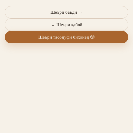
Шеъри баъдӣ
→
←
Шеъри қаблӣ
Шеъри тасодуфӣ бихонед
🎲