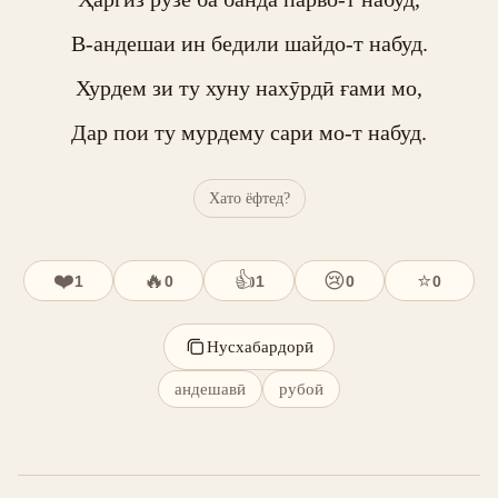
В-андешаи ин бедили шайдо-т набуд.

Хурдем зи ту хуну нахӯрдӣ ғами мо,

Дар пои ту мурдему сари мо-т набуд.
Хато ёфтед?
❤️
🔥
👍
😢
⭐
1
0
1
0
0
Нусхабардорӣ
андешавӣ
рубоӣ