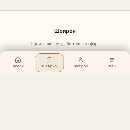
Шоирон
Портали шеъру адаби тоҷик ва форс.
Асосӣ
Шеърҳо
Шоирон
Ман
Бахшҳо
Асосӣ
Шеърҳо
Шоирон
Дар бораи лоиҳа
Тамос