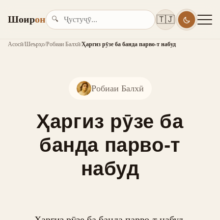
Шоир
он
🇹🇯
🔍
Асосӣ
/
Шеърҳо
/
Робиаи Балхӣ
/
Ҳаргиз рӯзе ба банда парво-т набуд
Робиаи Балхӣ
Ҳаргиз рӯзе ба
банда парво-т
набуд
Ҳаргиз рӯзе ба банда парво-т набуд,
