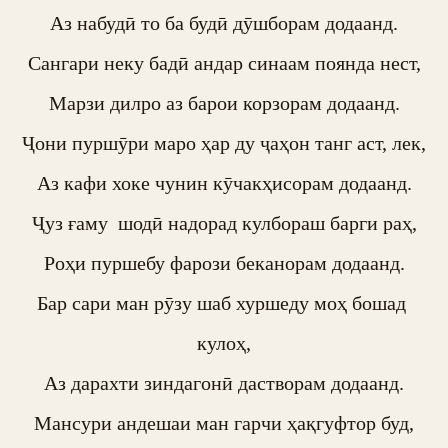
Аз набудӣ то ба будӣ дӯшборам додаанд.

Сангари неку бадӣ андар синаам поянда нест,

Марзи дилро аз барои корзорам додаанд.

Ҷони пуршӯри маро ҳар ду ҷаҳон танг аст, лек,

Аз кафи хоке чунин кӯчакҳисорам додаанд.

Ҷуз ғаму  шодӣ надорад кулбораш барги раҳ,

Роҳи пуршебу фарози беканорам додаанд.

Бар сари ман рӯзу шаб хуршеду моҳ бошад 
кулоҳ,

Аз дарахти зиндагонӣ дастворам додаанд.

Мансури андешаи ман гарчи ҳақгуфтор буд,
