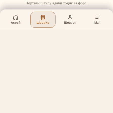
Портали шеъру адаби тоҷик ва форс.
Асосӣ
Шеърҳо
Шоирон
Ман
Бахшҳо
Асосӣ
Шеърҳо
Шоирон
Дар бораи лоиҳа
Тамос
Дастгирӣ
Тамос