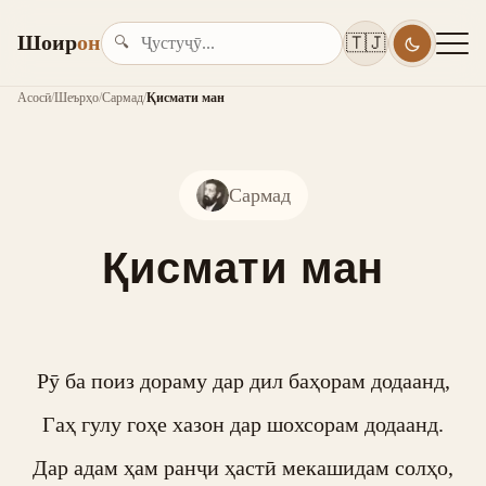
Шоир
он
🇹🇯
🔍
Асосӣ
/
Шеърҳо
/
Сармад
/
Қисмати ман
Сармад
Қисмати ман
Рӯ ба поиз дораму дар дил баҳорам додаанд,

Гаҳ гулу гоҳе хазон дар шохсорам додаанд.

Дар адам ҳам ранҷи ҳастӣ мекашидам солҳо,
