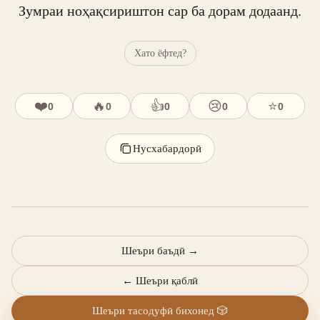
Зумраи ноҳақсириштон сар ба дорам додаанд.
Хато ёфтед?
❤️
🔥
👍
😢
⭐
0
0
0
0
0
Нусхабардорӣ
Шеъри баъдӣ
→
←
Шеъри қаблӣ
Шеъри тасодуфӣ бихонед
🎲