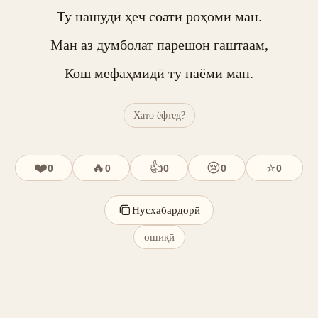
Ту нашудӣ ҳеч соати роҳоми ман.

Ман аз думболат парешон гаштаам,

Кош мефаҳмидӣ ту паёми ман.
Хато ёфтед?
❤️
🔥
👍
😢
⭐
0
0
0
0
0
Нусхабардорӣ
ошиқӣ