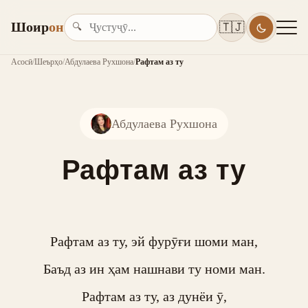
Шоир
он
🇹🇯
🔍
Асосӣ
/
Шеърҳо
/
Абдулаева Рухшона
/
Рафтам аз ту
Абдулаева Рухшона
Рафтам аз ту
Рафтам аз ту, эй фурӯғи шоми ман,

Баъд аз ин ҳам нашнави ту номи ман.

Рафтам аз ту, аз дунёи ӯ,
