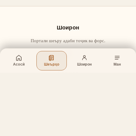
Шоирон
Портали шеъру адаби тоҷик ва форс.
Асосӣ
Шеърҳо
Шоирон
Ман
Бахшҳо
Асосӣ
Шеърҳо
Шоирон
Дар бораи лоиҳа
Тамос