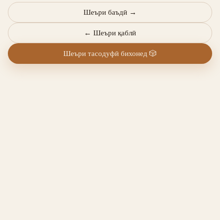
Шеъри баъдӣ
→
←
Шеъри қаблӣ
Шеъри тасодуфӣ бихонед
🎲