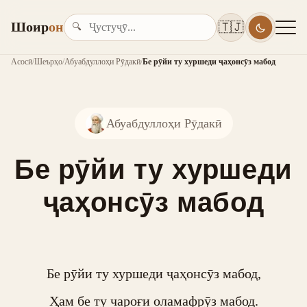
Шоир
он
🇹🇯
🔍
Асосӣ
/
Шеърҳо
/
Абуабдуллоҳи Рӯдакӣ
/
Бе рӯйи ту хуршеди ҷаҳонсӯз мабод
Абуабдуллоҳи Рӯдакӣ
Бе рӯйи ту хуршеди
ҷаҳонсӯз мабод
Бе рӯйи ту хуршеди ҷаҳонсӯз мабод,

Ҳам бе ту чароғи оламафрӯз мабод.
