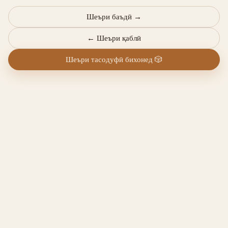
Шеъри баъдӣ
→
←
Шеъри қаблӣ
Шеъри тасодуфӣ бихонед
🎲