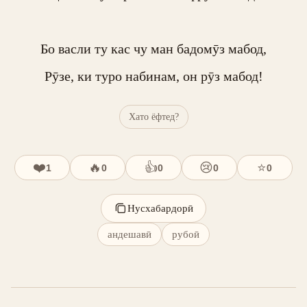
Бо васли ту кас чу ман бадомӯз мабод,

Рӯзе, ки туро набинам, он рӯз мабод!
Хато ёфтед?
❤️
🔥
👍
😢
⭐
1
0
0
0
0
Нусхабардорӣ
андешавӣ
рубоӣ