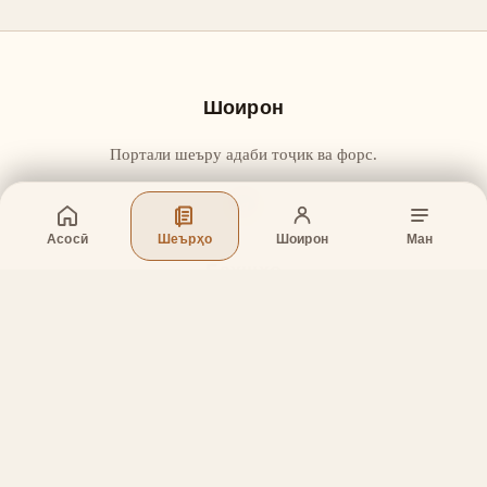
Шоирон
Портали шеъру адаби тоҷик ва форс.
Асосӣ
Шеърҳо
Шоирон
Ман
Бахшҳо
Асосӣ
Шеърҳо
Шоирон
Дар бораи лоиҳа
Тамос