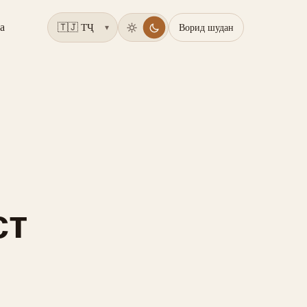
а
Ворид шудан
▾
ст