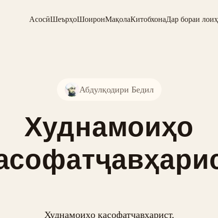
Асосӣ
Шеърҳо
Шоирон
Мақола
Китобхона
Дар бораи лоиҳ
Абдулқодири Бедил
Худнамоиҳо
асофатҷавҳари
Худнамоиҳо касофатҷавҳарист,
