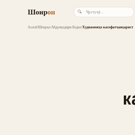
Шоир
он
🔍
Асосӣ
/
Шеърҳо
/
Абдулқодири Бедил
/
Худнамоиҳо касофатҷавҳарист
к