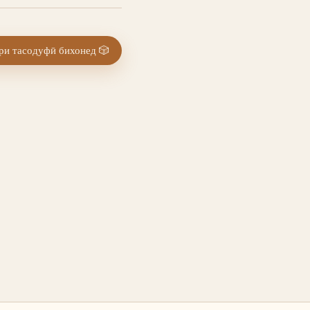
и тасодуфӣ бихонед
🎲