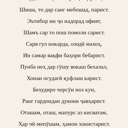
Шиша, то дар санг мебошад, парист.

Эътибор ин ҷо надорад офият,

Шамъ сар то пош помоли сарист.

Сарв гул нокарда, озодӣ махоҳ,

Ин самар вақфи баҳори бебарист.

Пунба неҳ дар гӯшу вокаш бехалал,

Хонаи осудагӣ қуфлаш карист.

Бехудиро чорсӯи ноз кун,

Ранг гардондан дукони ҷавҳарист.

Оташам, оташ, мапурс аз кисватам,

Ҳар чӣ мепӯшам, ҳамон хокистарист.
