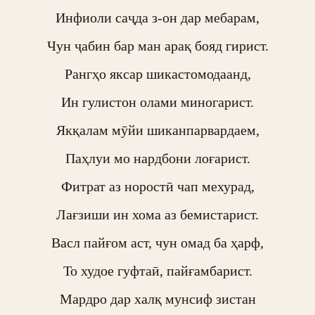
Инфиоли саҷда з-он дар мебарам,

Чун ҷабин бар ман арақ бояд гирист.

Рангҳо яксар шикастомодаанд,

Ин гулистон олами миногарист.

Якқалам мӯйи шиканпарвардаем,

Паҳлуи мо нардбони лоғарист.

Фитрат аз норостӣ чап мехурад,

Лағзиши ин хома аз бемистарист.

Васл пайғом аст, чун омад ба ҳарф,

То худое гуфтаӣ, пайғамбарист.

Мардро дар халқ мунсиф зистан
