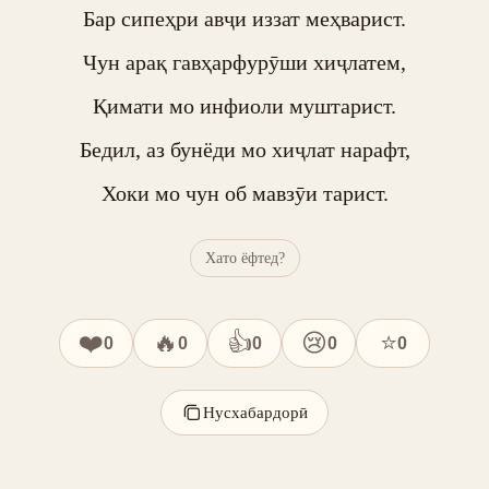
Бар сипеҳри авҷи иззат меҳварист.

Чун арақ гавҳарфурӯши хиҷлатем,

Қимати мо инфиоли муштарист.

Бедил, аз бунёди мо хиҷлат нарафт,

Хоки мо чун об мавзӯи тарист.
Хато ёфтед?
❤️
🔥
👍
😢
⭐
0
0
0
0
0
Нусхабардорӣ