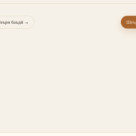
еъри баъдӣ
→
Шеър