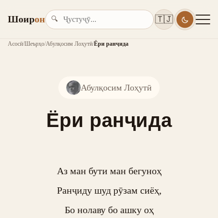
Шоир
он
🇹🇯
🔍
Асосӣ
/
Шеърҳо
/
Абулқосим Лоҳутӣ
/
Ёри ранҷида
Абулқосим Лоҳутӣ
Ёри ранҷида
Аз ман бути ман бегуноҳ

Ранҷиду шуд рӯзам сиёҳ,

Бо нолаву бо ашку оҳ
