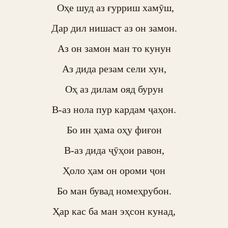
 Оҳе шуд аз ғурриш хамӯш,

Дар дил нишаст аз он замон.

Аз он замон ман то кунун

Аз дида резам сели хун,

Оҳ аз дилам ояд бурун

В-аз нола пур кардам ҷаҳон.

Бо ин ҳама оҳу фиғон

В-аз дида ҷӯҳои равон,

Ҳоло ҳам он ороми ҷон

Бо ман бувад номеҳрубон.

Ҳар кас ба ман эҳсон кунад,
