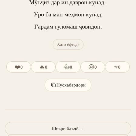
Мӯъҷиз дар ин даврон кунад, 

Ӯро ба ман меҳмон кунад,

Гардам ғуломаш ҷовидон.
Хато ёфтед?
❤️
🔥
👍
😢
⭐
0
0
0
0
0
Нусхабардорӣ
Шеъри баъдӣ
→