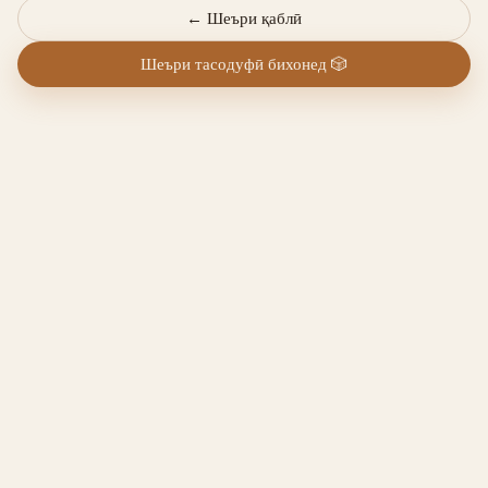
←
Шеъри қаблӣ
Шеъри тасодуфӣ бихонед
🎲