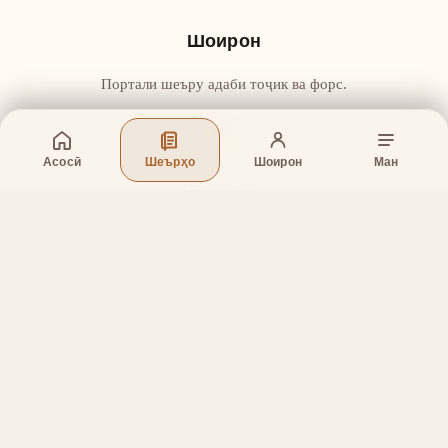
Шоирон
Портали шеъру адаби тоҷик ва форс.
Асосӣ
Шеърҳо
Шоирон
Ман
Бахшҳо
Асосӣ
Шеърҳо
Шоирон
Дар бораи лоиҳа
Тамос
Дастгирӣ