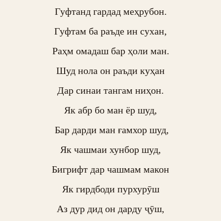
Гуфтанд гардад меҳрубон.

Гуфтам ба раъде ин сухан,

Раҳм омадаш бар ҳоли ман.

Шуд нола он раъди куҳан

Дар синаи тангам ниҳон.

Як абр бо ман ёр шуд,

 Бар дарди ман ғамхор шуд,

Як чашмаи хунбор шуд,

Бигрифт дар чашмам макон

Як гирдбоди пурхурӯш

Аз дур дид он дарду ҷӯш,
