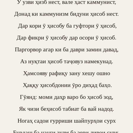
Ӯ узви ҳизб нест, вале ҳаст каммунист,

Донад ки каммунизм бидуни ҳисоб нест.

 Дар кори ӯ ҳисобу ба гуфтори ӯ ҳисоб,

Дар фикри ӯ ҳисобу дар осори ӯ ҳисоб.

Паргорвор агар ки ба даври замин давад,

Аз нуқтаи ҳисоб таҷовуз намекунад.

Ҳамсояву рафиқу зану хешу ошно

 Ҳаққу ҳисобдонии ӯро диҳад баҳо.

Гӯянд: моми даҳр варо бо ҳисоб зод,

Як чизи беҳисоб табиат ба вай надод.

Ногаҳ садои ғурриши шайпурҳои сурх

Бурдаш ба ҷанги зулм ба зери ливои сурх.
