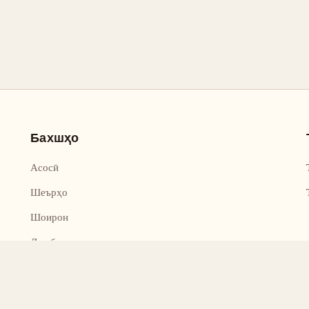
Бахшҳо
Асосӣ
Шеърҳо
Шоирон
Дар бораи лоиҳа
Тамос
Дастгирӣ