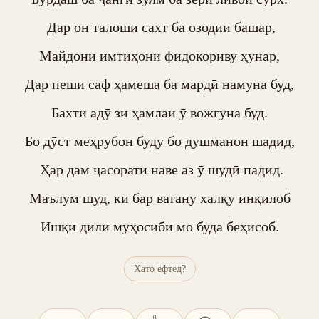
 Дар он талоши сахт ба озодии башар,

Майдони имтиҳони фидокориву ҳунар,

Дар пеши саф ҳамеша ба мардӣ намуна буд,

Бахти адӯ зи ҳамлаи ӯ вожгуна буд.

Бо дӯст меҳрубон буду бо душманон шадид,

 Ҳар дам ҷасорати наве аз ӯ шудӣ падид.

Маълум шуд, ки бар ватану халқу инқилоб

Ишқи дили муҳосиби мо буда беҳисоб.
Хато ёфтед?