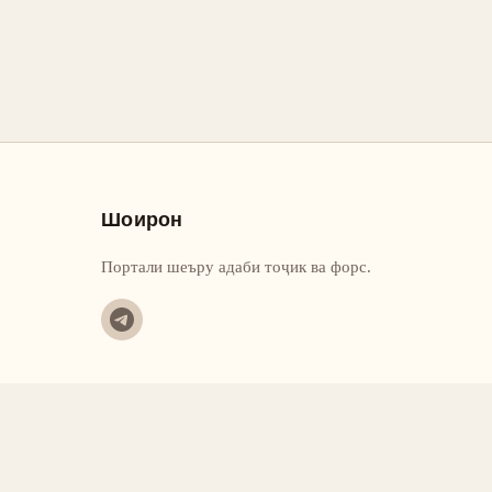
Шоирон
Портали шеъру адаби тоҷик ва форс.