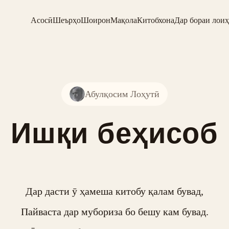
Асосӣ
Шеърҳо
Шоирон
Мақола
Китобхона
Дар бораи лоиҳ
Абулқосим Лоҳутӣ
Ишқи беҳисоб
Дар дасти ӯ ҳамеша китобу қалам бувад,

Пайваста дар мубориза бо бешу кам бувад.
