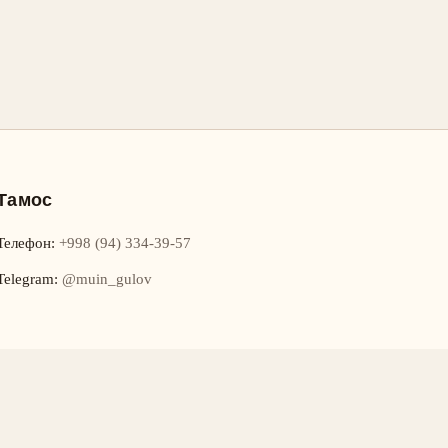
Тамос
Телефон
:
+998 (94) 334-39-57
Telegram:
@muin_gulov