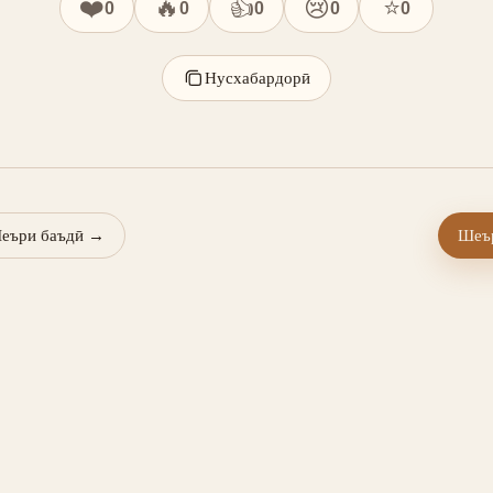
❤️
🔥
👍
😢
⭐
0
0
0
0
0
Нусхабардорӣ
еъри баъдӣ
→
Шеър