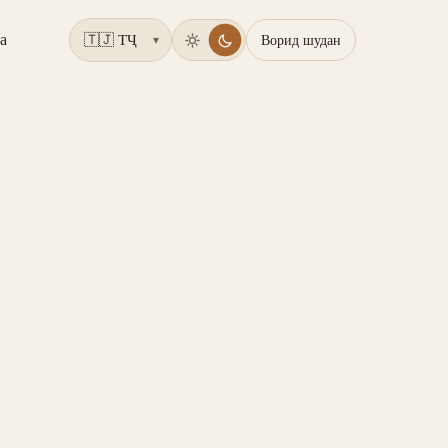
а
Ворид шудан
▾