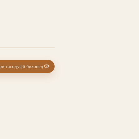
и тасодуфӣ бихонед
🎲