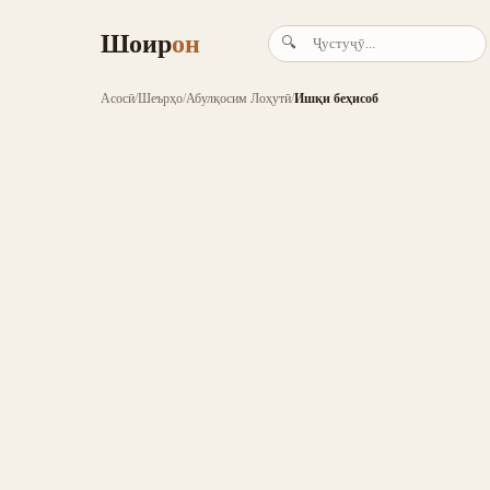
Шоир
он
🔍
Асосӣ
/
Шеърҳо
/
Абулқосим Лоҳутӣ
/
Ишқи беҳисоб