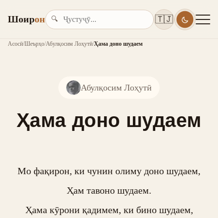
Шоир
он
🇹🇯
🔍
Асосӣ
/
Шеърҳо
/
Абулқосим Лоҳутӣ
/
Ҳама доно шудаем
Абулқосим Лоҳутӣ
Ҳама доно шудаем
Мо фақирон, ки чунин олиму доно шудаем,

Ҳам тавоно шудаем.

Ҳама кӯрони қадимем, ки бино шудаем,
