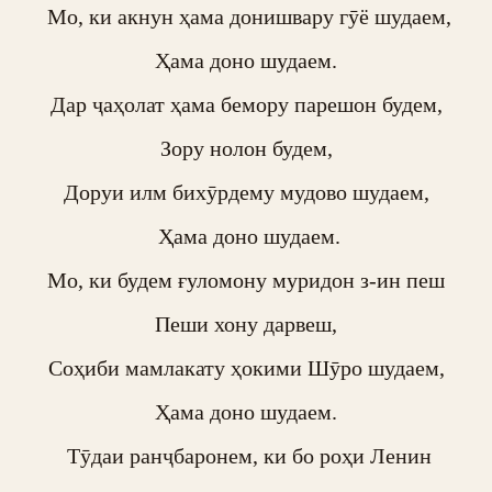
 Мо, ки акнун ҳама донишвару гӯё шудаем,

Ҳама доно шудаем.

Дар ҷаҳолат ҳама бемору парешон будем,

Зору нолон будем,

Доруи илм бихӯрдему мудово шудаем,

 Ҳама доно шудаем.

Мо, ки будем ғуломону муридон з-ин пеш

Пеши хону дарвеш,

Соҳиби мамлакату ҳокими Шӯро шудаем,

Ҳама доно шудаем.

 Тӯдаи ранҷбаронем, ки бо роҳи Ленин
