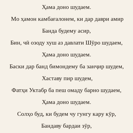
Ҳама доно шудаем.

 Мо ҳамон камбағалонем, ки дар даври амир

Банда будему асир,

Бин, чӣ озоду хуш аз давлати Шӯро шудаем,

Ҳама доно шудаем.

Баски дар банд бимондему ба занҷир шудем,

 Хаставу пир шудем,

Фатҳи Уктабр ба пеш омаду барно шудаем,

Ҳама доно шудаем.

Солҳо буд, ки будем чу гунгу кару кӯр,

Бандаву бардаи зӯр,
