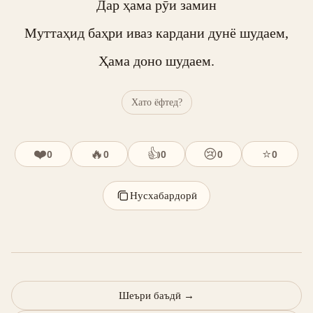
Дар ҳама рӯи замин

Муттаҳид баҳри иваз кардани дунё шудаем,

Ҳама доно шудаем.
Хато ёфтед?
❤️
🔥
👍
😢
⭐
0
0
0
0
0
Нусхабардорӣ
Шеъри баъдӣ
→