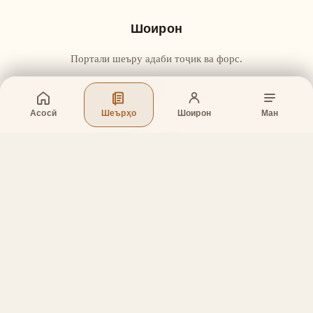
Шоирон
Портали шеъру адаби тоҷик ва форс.
Асосӣ
Шеърҳо
Шоирон
Ман
Бахшҳо
Асосӣ
Шеърҳо
Шоирон
Дар бораи лоиҳа
Тамос
Дастгирӣ