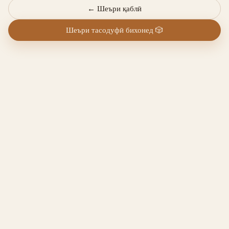
←
Шеъри қаблӣ
Шеъри тасодуфӣ бихонед
🎲