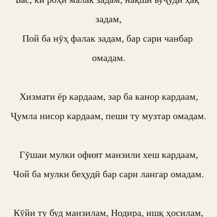
задам,

Пой ба нӯҳ фалак задам, бар сари чанбар 
омадам.

Хизмати ёр кардаам, зар ба канор кардаам,

Ҷумла нисор кардаам, пеши ту музтар омадам.

Гӯшаи мулки офият манзили хеш кардаам,

Чой ба мулки беҳудӣ бар сари лангар омадам.

Кӯйи ту буд манзилам, Нодира, ишқ ҳосилам,
