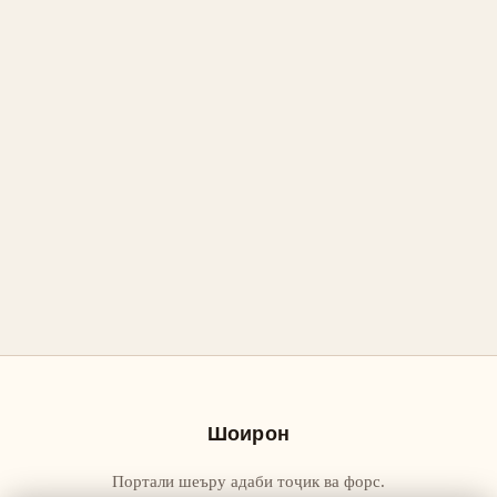
Шоирон
Портали шеъру адаби тоҷик ва форс.