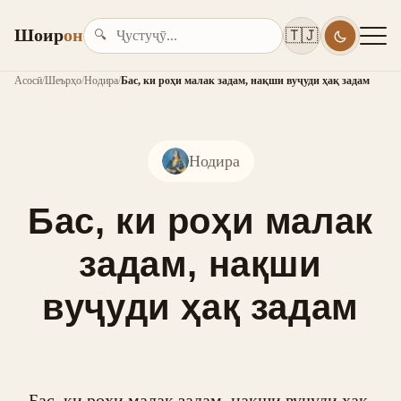
Шоир
он
🇹🇯
🔍
Асосӣ
/
Шеърҳо
/
Нодира
/
Бас, ки роҳи малак задам, нақши вуҷуди ҳақ задам
Нодира
Бас, ки роҳи малак
задам, нақши
вуҷуди ҳақ задам
Бас, ки роҳи малак задам, нақши вуҷуди ҳақ 