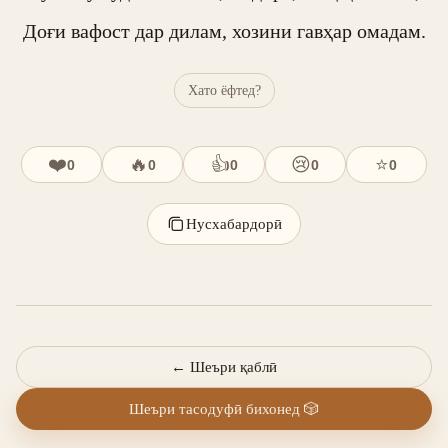
Доғи вафост дар дилам, хозини гавҳар омадам.
Хато ёфтед?
❤️
🔥
👍
😢
⭐
0
0
0
0
0
Нусхабардорӣ
←
Шеъри қаблӣ
Шеъри тасодуфӣ бихонед
🎲