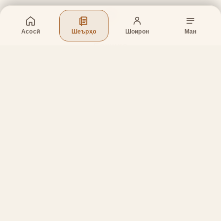
Асосӣ
Шеърҳо
Шоирон
Ман
Бахшҳо
Асосӣ
Шеърҳо
Шоирон
Дар бораи лоиҳа
Тамос
Дастгирӣ
Тамос
Телефон
:
+998 (94) 334-39-57