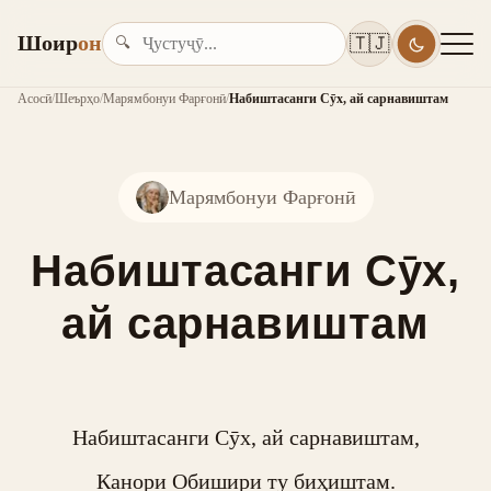
Шоир
он
🇹🇯
🔍
Асосӣ
/
Шеърҳо
/
Марямбонуи Фарғонӣ
/
Набиштасанги Сӯх, ай сарнавиштам
Марямбонуи Фарғонӣ
Набиштасанги Сӯх,
ай сарнавиштам
Набиштасанги Сӯх, ай сарнавиштам,

Канори Обишири ту биҳиштам.
