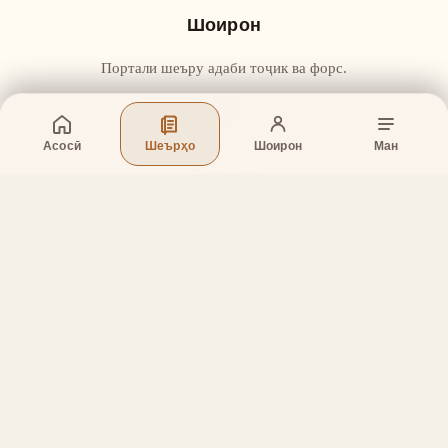
Шоирон
Портали шеъру адаби тоҷик ва форс.
Асосӣ
Шеърҳо
Шоирон
Ман
Бахшҳо
Асосӣ
Шеърҳо
Шоирон
Дар бораи лоиҳа
Тамос
Дастгирӣ