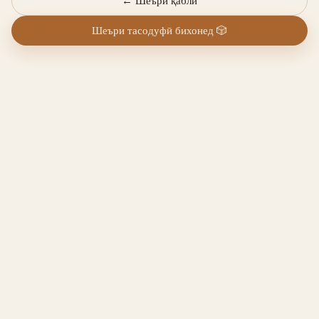
←
Шеъри қаблӣ
Шеъри тасодуфӣ бихонед
🎲