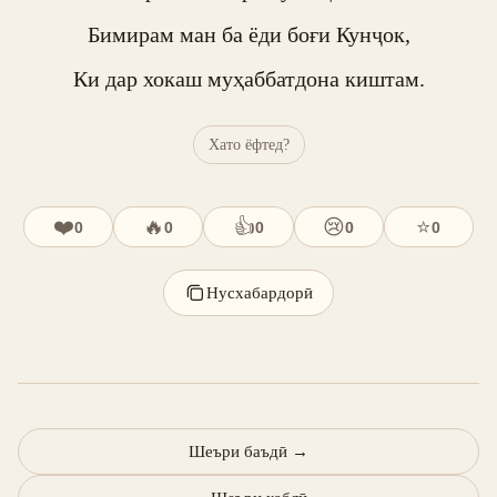
Бимирам ман ба ёди боғи Кунҷок,

Ки дар хокаш муҳаббатдона киштам.
Хато ёфтед?
❤️
🔥
👍
😢
⭐
0
0
0
0
0
Нусхабардорӣ
Шеъри баъдӣ
→