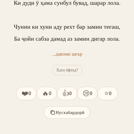
Ки дуди ӯ ҳама сунбул бувад, шарар лола.

Чунин ки хуни аду рехт бар замин теғаш,

Ба ҷойи сабза дамад аз замин дигар лола.
...давоми шеър
Хато ёфтед?
❤️
🔥
👍
😢
⭐
0
0
0
0
0
Нусхабардорӣ