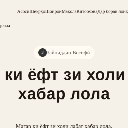
Асосӣ
Шеърҳо
Шоирон
Мақола
Китобхона
Дар бораи лоиҳ
ар лола
Зайниддин Восифӣ
З
 ки ёфт зи холи
хабар лола
Магар ки ёфт зи холи лабат хабар лола,
