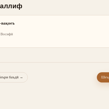
уаллиф
-вақоеъ
 Восифӣ
еъри баъдӣ
→
Шеър