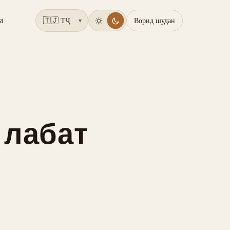
а
Ворид шудан
▾
 лабат