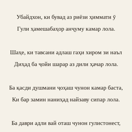
Убайдхон, ки бувад аз риёзи ҳиммати ӯ

Гули ҳамешабаҳор анҷуму камар лола.

Шаҳе, ки тавсани адлаш гаҳи хиром зи наъл

Диҳад ба ҷойи шарар аз дили ҳачар лола.

Ба қасди душмани ҷоҳаш чунон камар баста,

Ки бар замин наниҳад найзаву сипар лола.

Ба даври адли вай оташ чунон гулистонест,
