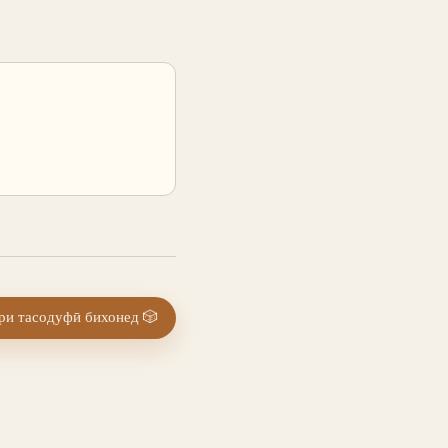
и тасодуфӣ бихонед
🎲