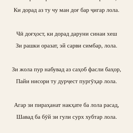
Ки дорад аз ту чу ман доғ бар ҷигар лола.

Чӣ доғҳост, ки дорад даруни синаи хеш

Зи рашки оразат, эй сарви симбар, лола.

Зи жола пур набувад аз саҳоб фасли баҳор,

Пайи нисори ту дурҷест пургӯҳар лола.

Агар зи пираҳанат накҳате ба лола расад,

Шавад ба бӯй зи гули сурх хубтар лола.
