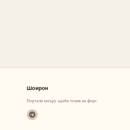
Шоирон
Портали шеъру адаби тоҷик ва форс.