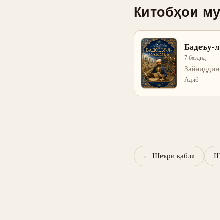
Китобҳои м
Бадеъу-л
7 боздид
Зайниддин
Адиб
←
Шеъри қаблӣ
Ш