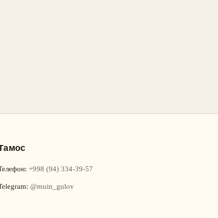
Тамос
Телефон
:
+998 (94) 334-39-57
Telegram:
@muin_gulov