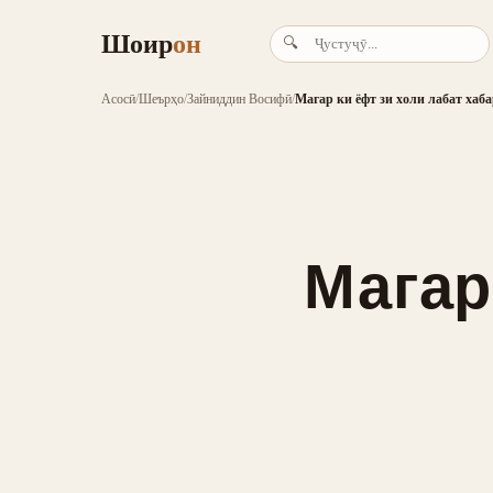
Шоир
он
🔍
Асосӣ
/
Шеърҳо
/
Зайниддин Восифӣ
/
Магар ки ёфт зи холи лабат хаб
Магар