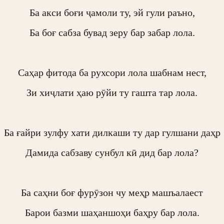
Ба акси боғи ҷамоли ту, эй гули раъно,

Ба боғ сабза бувад зеру бар забар лола.

Саҳар фитода ба рухсори лола шабнам нест,

Зи хиҷлати ҳаю рӯйи ту гашта тар лола.

Ба ғайри зулфу хати дилкаши ту дар гулшани даҳр

Дамида сабзаву сунбул кӣ дид бар лола?

Ба саҳни боғ фурӯзон чу меҳр машъалаест

Барои базми шаҳаншоҳи баҳру бар лола.
