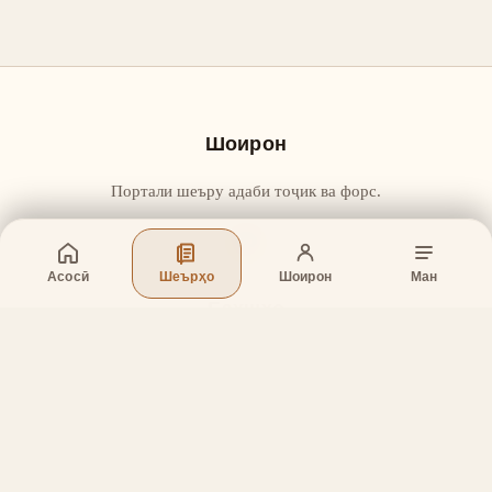
Шоирон
Портали шеъру адаби тоҷик ва форс.
Асосӣ
Шеърҳо
Шоирон
Ман
Бахшҳо
Асосӣ
Шеърҳо
Шоирон
Дар бораи лоиҳа