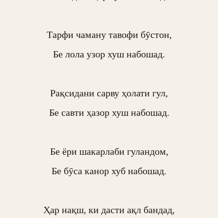
Тарфи чаману тавофи бӯстон,

Бе лола узор хуш набошад.

Рақсидани сарву ҳолати гул,

Бе савти ҳазор хуш набошад.

Бе ёри шакарлаби гуландом,

Бе бӯса канор хуб набошад.

Ҳар нақш, ки дасти ақл бандад,
