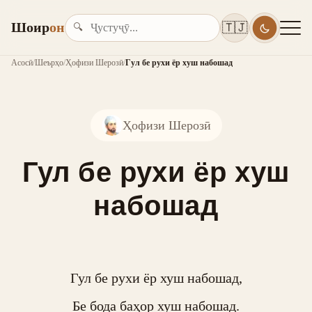
Шоир
он
🇹🇯
🔍
Асосӣ
/
Шеърҳо
/
Ҳофизи Шерозӣ
/
Гул бе рухи ёр хуш набошад
Ҳофизи Шерозӣ
Гул бе рухи ёр хуш
набошад
Гул бе рухи ёр хуш набошад,

Бе бода баҳор хуш набошад.
