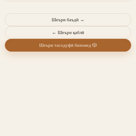
Шеъри баъдӣ
→
←
Шеъри қаблӣ
Шеъри тасодуфӣ бихонед
🎲