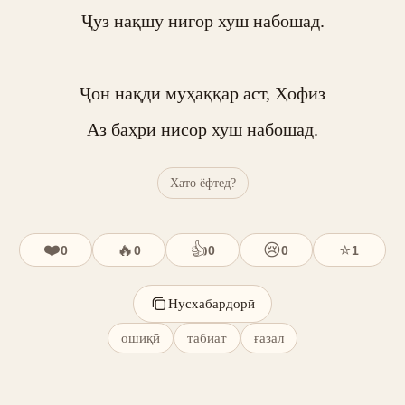
Ҷуз нақшу нигор хуш набошад.

Ҷон нақди муҳаққар аст, Ҳофиз

Аз баҳри нисор хуш набошад.
Хато ёфтед?
❤️
🔥
👍
😢
⭐
0
0
0
0
1
Нусхабардорӣ
ошиқӣ
табиат
ғазал