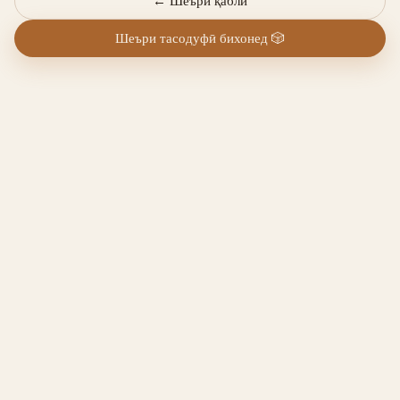
←
Шеъри қаблӣ
Шеъри тасодуфӣ бихонед
🎲