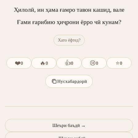
Ҳилолӣ, ин ҳама ғамро тавон кашид, вале

Ғами ғарибию ҳиҷрони ёрро чӣ кунам?
Хато ёфтед?
❤️
🔥
👍
😢
⭐
0
0
0
0
0
Нусхабардорӣ
Шеъри баъдӣ
→