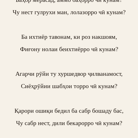
Чу нест гулрухи ман, лолазорро чӣ кунам?

Ба ихтиёр тавонам, ки роз накшоям,

Фиғону нолаи беихтиёрро чӣ кунам?

Агарчи рӯйи ту хуршедвор ҷилванамост,

Сиёҳрӯйии шабҳои торро чӣ кунам?

Қарори ошиқи бедил ба сабр бошаду бас,

Чу сабр нест, дили бекарорро чӣ кунам?
