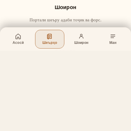
Шоирон
Портали шеъру адаби тоҷик ва форс.
Асосӣ
Шеърҳо
Шоирон
Ман
Бахшҳо
Асосӣ
Шеърҳо
Шоирон
Дар бораи лоиҳа
Тамос
Дастгирӣ