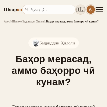
Шоир
он
🇹🇯
🔍
Асосӣ
/
Шеърҳо
/
Бадриддин Ҳилолӣ
/
Баҳор мерасад, аммо баҳорро чӣ кунам?
Бадриддин Ҳилолӣ
Баҳор мерасад,
аммо баҳорро чӣ
кунам?
Баҳор мерасад, аммо баҳорро чӣ кунам?
