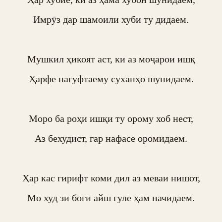
Имрӯз дар шамоили хуби ту дидаем.

Мушкил ҳикоят аст, ки аз моҷарои ишқ

Ҳарфе нагуфтаему суханҳо шунидаем.

Моро ба роҳи ишқи ту орому хоб нест,

Аз бехудист, гар нафасе оромидаем.

Ҳар кас гирифт коми дил аз меваи нишот,

Мо худ зи боғи айш гуле ҳам начидаем.
