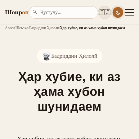
Шоир
он
🇹🇯
🔍
Асосӣ
/
Шеърҳо
/
Бадриддин Ҳилолӣ
/
Ҳар хубие, ки аз ҳама хубон шунидаем
Бадриддин Ҳилолӣ
Ҳар хубие, ки аз
ҳама хубон
шунидаем
Ҳар хубие, ки аз ҳама хубон шунидаем,
