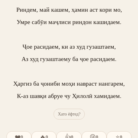
Риндем, май кашем, ҳамин аст кори мо,

Умре сабӯи маҷлиси риндон кашидаем.

Ҷое расидаем, ки аз худ гузаштаем,

Аз худ гузаштаему ба ҷое расидаем.

Ҳаргиз ба ҷониби моҳи навраст нангарем,

К-аз шавқи абруе чу Ҳилолӣ хамидаем.
Хато ёфтед?
❤️
🔥
👍
😢
⭐
0
0
0
0
0