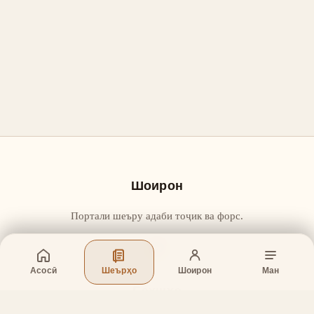
Шоирон
Портали шеъру адаби тоҷик ва форс.
Асосӣ
Шеърҳо
Шоирон
Ман
Бахшҳо