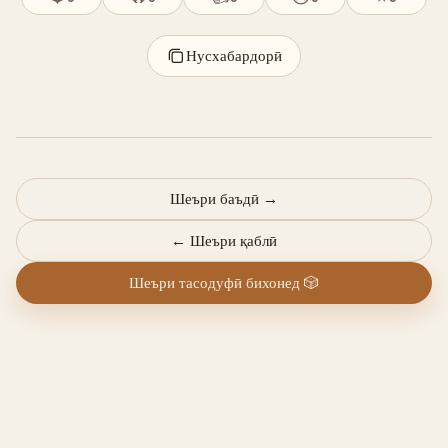
Нусхабардорӣ
Шеъри баъдӣ
→
←
Шеъри қаблӣ
Шеъри тасодуфӣ бихонед
🎲