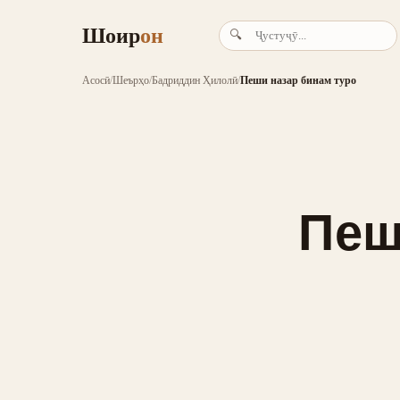
Шоир
он
🔍
Асосӣ
/
Шеърҳо
/
Бадриддин Ҳилолӣ
/
Пеши назар бинам туро
Пеш