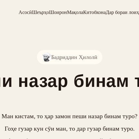
Асосӣ
Шеърҳо
Шоирон
Мақола
Китобхона
Дар бораи лоиҳ
Бадриддин Ҳилолӣ
и назар бинам 
Ман кистам, то ҳар замон пеши назар бинам туро?

Гоҳе гузар кун сӯи ман, то дар гузар бинам туро.
