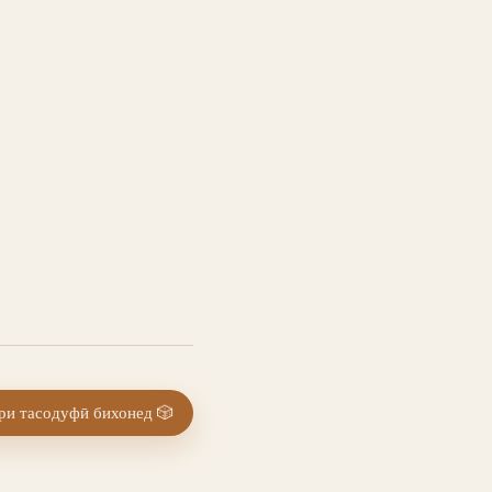
и тасодуфӣ бихонед
🎲