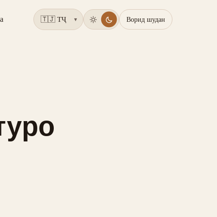
а
Ворид шудан
▾
туро