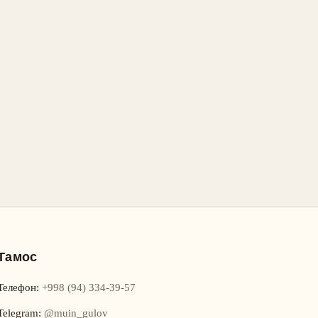
Тамос
Телефон
:
+998 (94) 334-39-57
Telegram:
@muin_gulov