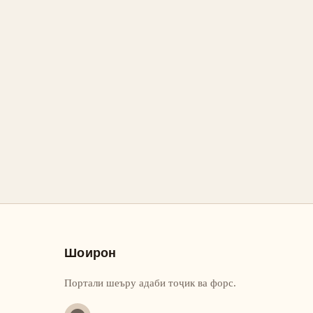
Шоирон
Портали шеъру адаби тоҷик ва форс.