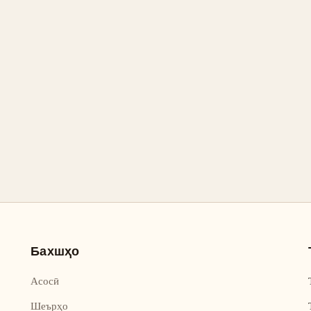
Бахшҳо
Асосӣ
Шеърҳо