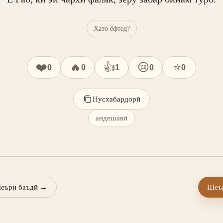
Хато ёфтед?
❤️
🔥
👍
😢
⭐
0
0
1
0
0
Нусхабардорӣ
андешавӣ
еъри баъдӣ
→
Шеър