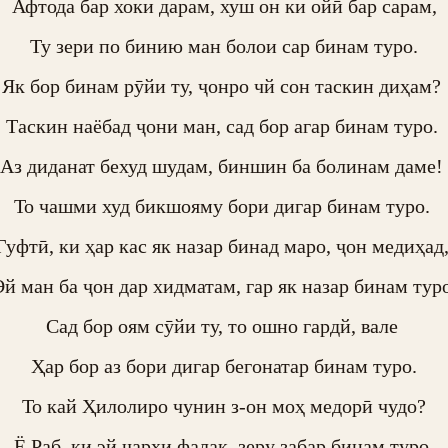
Афтода бар хоки дарам, хуш он ки ойӣ бар сарам,

Ту зери по бинию ман болои сар бинам туро.

Як бор бинам рӯйи ту, ҷонро чй сон таскин диҳам? 

Таскин наёбад ҷони ман, сад бор агар бинам туро. 

Аз диданат бехуд шудам, биншин ба болинам даме! 

То чашми худ бикшояму бори дигар бинам туро. 

Гуфтӣ, ки ҳар кас як назар бинад маро, ҷон медиҳад, 
Эй ман ба ҷон дар хидматам, гар як назар бинам туро.
Сад бор оям сӯйи ту, то ошно гардй, вале 

Ҳар бор аз бори дигар бегонатар бинам туро.

То кай Ҳилолиро чунин з-он моҳ медорӣ чудо?

Ё Раб, ки эй чархи фалак, зеру забар бинам туро.