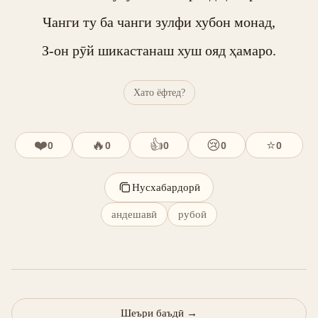
Чанги ту ба чанги зулфи хубон монад,

З-он рӯй шикастанаш хуш ояд ҳамаро.
Хато ёфтед?
❤️
🔥
👍
😢
⭐
0
0
0
0
0
Нусхабардорӣ
андешавӣ
рубоӣ
Шеъри баъдӣ
→