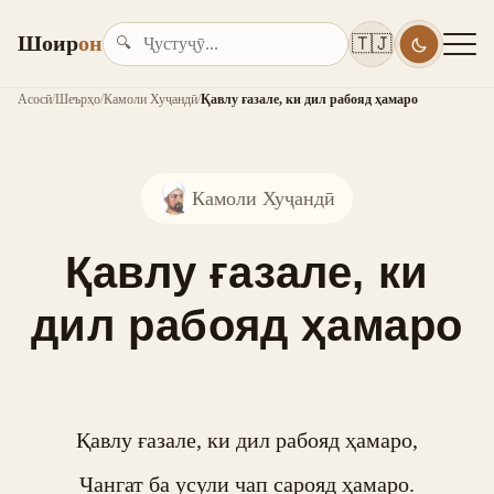
Шоир
он
🇹🇯
🔍
Асосӣ
/
Шеърҳо
/
Камоли Хуҷандӣ
/
Қавлу ғазале, ки дил рабояд ҳамаро
Камоли Хуҷандӣ
Қавлу ғазале, ки
дил рабояд ҳамаро
Қавлу ғазале, ки дил рабояд ҳамаро,

Чангат ба усули чап сарояд ҳамаро.
