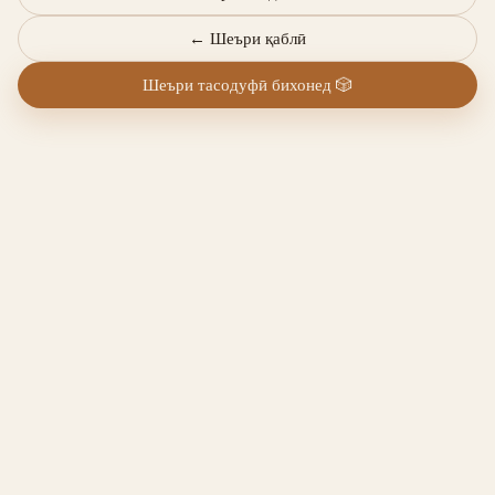
←
Шеъри қаблӣ
Шеъри тасодуфӣ бихонед
🎲