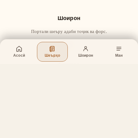
Шоирон
Портали шеъру адаби тоҷик ва форс.
Асосӣ
Шеърҳо
Шоирон
Ман
Бахшҳо
Асосӣ
Шеърҳо
Шоирон
Дар бораи лоиҳа
Тамос
Дастгирӣ