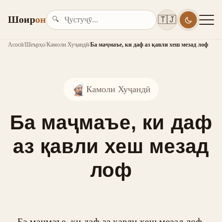
Шоир
он
🇹🇯
🔍
Асосӣ
/
Шеърҳо
/
Камоли Хуҷандӣ
/
Ба маҷмаъе, ки даф аз қавли хеш мезад лоф
Камоли Хуҷандӣ
Ба маҷмаъе, ки даф
аз қавли хеш мезад
лоф
Ба маҷмаъе, ки даф аз қавли хеш мезад лоф,
