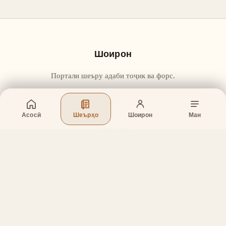
Шоирон
Портали шеъру адаби тоҷик ва форс.
Асосӣ
Шеърҳо
Шоирон
Ман
Бахшҳо
Асосӣ
Шеърҳо
Шоирон
Дар бораи лоиҳа
Тамос