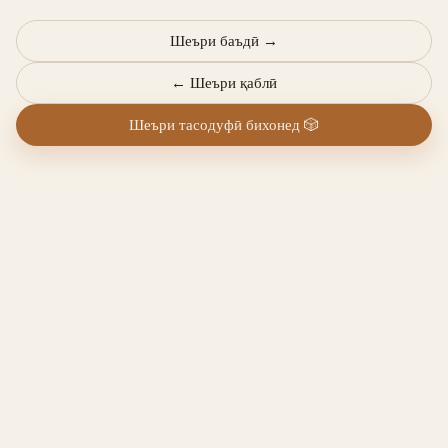
Шеъри баъдӣ
→
←
Шеъри қаблӣ
Шеъри тасодуфӣ бихонед
🎲