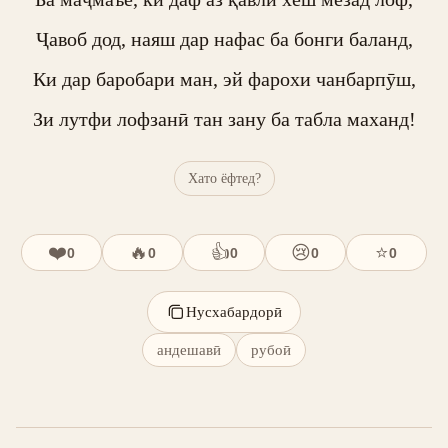
Ҷавоб дод, наяш дар нафас ба бонги баланд,

Ки дар баробари ман, эй фарохи чанбарпӯш,

Зи лутфи лофзанӣ тан зану ба табла маханд!
Хато ёфтед?
❤️
🔥
👍
😢
⭐
0
0
0
0
0
Нусхабардорӣ
андешавӣ
рубоӣ