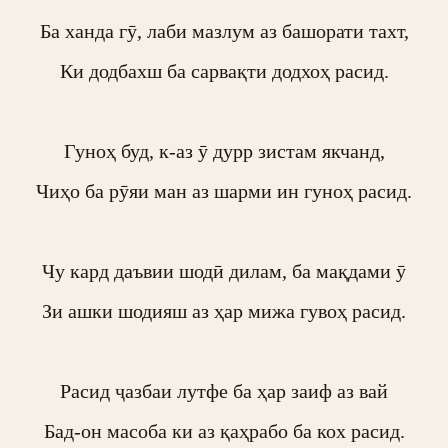
Ба ханда гӯ, лаби мазлум аз башорати тахт,

Ки додбахш ба сарвақти додхоҳ расид.

Гуноҳ буд, к-аз ӯ дурр зистам якчанд,

Чиҳо ба рӯяи ман аз шарми ин гуноҳ расид.

Чу кард даъвии шодӣ дилам, ба мақдами ӯ

Зи ашки шодияш аз ҳар мижа гувоҳ расид.

Расид ҷазбаи лутфе ба ҳар заиф аз вай

Бад-он масоба ки аз қаҳрабо ба кох расид.
