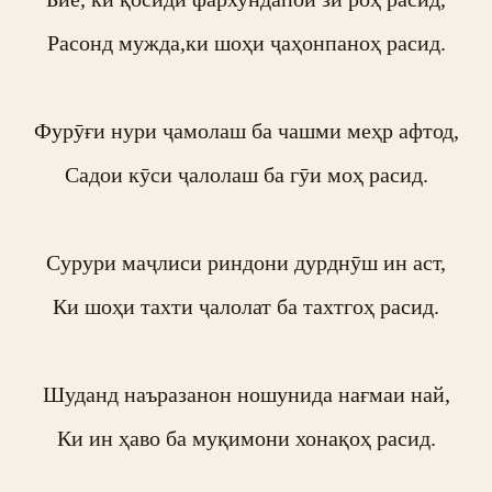
Расонд мужда,ки шоҳи ҷаҳонпаноҳ расид.

Фурӯғи нури ҷамолаш ба чашми меҳр афтод,

Садои кӯси ҷалолаш ба гӯи моҳ расид.

Сурури маҷлиси риндони дурднӯш ин аст,

Ки шоҳи тахти ҷалолат ба тахтгоҳ расид.

Шуданд наъразанон ношунида нағмаи най,

Ки ин ҳаво ба муқимони хонақоҳ расид.
