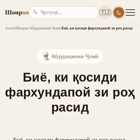
Шоир
он
🇹🇯
🔍
Асосӣ
/
Шеърҳо
/
Абдураҳмони Ҷомӣ
/
Биё, ки қосиди фархундапой зи роҳ расид
Абдураҳмони Ҷомӣ
Биё, ки қосиди
фархундапой зи роҳ
расид
Биё, ки қосиди фархундапой зи роҳ расид,
