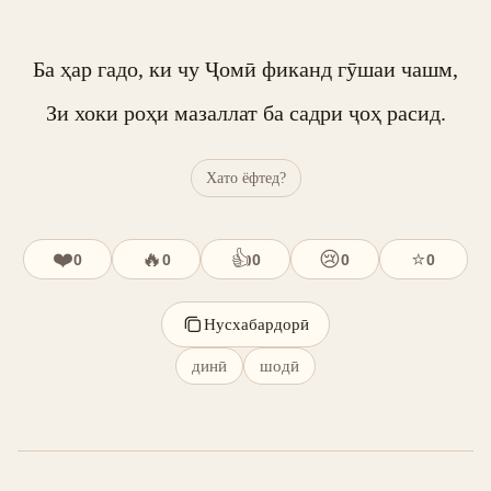
Ба ҳар гадо, ки чу Ҷомӣ фиканд гӯшаи чашм,

Зи хоки роҳи мазаллат ба садри ҷоҳ расид.
Хато ёфтед?
❤️
🔥
👍
😢
⭐
0
0
0
0
0
Нусхабардорӣ
динӣ
шодӣ