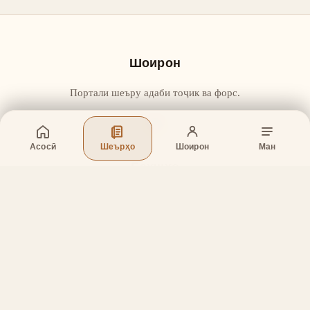
Шоирон
Портали шеъру адаби тоҷик ва форс.
Асосӣ
Шеърҳо
Шоирон
Ман
Бахшҳо
Асосӣ
Шеърҳо
Шоирон
Дар бораи лоиҳа
Тамос