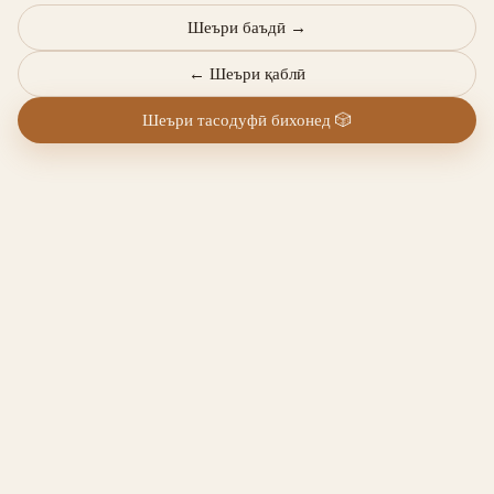
Шеъри баъдӣ
→
←
Шеъри қаблӣ
Шеъри тасодуфӣ бихонед
🎲