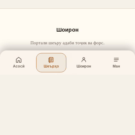
Шоирон
Портали шеъру адаби тоҷик ва форс.
Асосӣ
Шеърҳо
Шоирон
Ман
Бахшҳо
Асосӣ
Шеърҳо
Шоирон
Дар бораи лоиҳа
Тамос