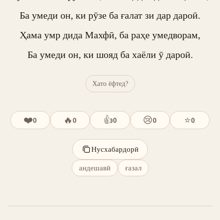
Ба умеди он, ки рӯзе ба ғалат зи дар дароӣ.

Ҳама умр дида Махфӣ, ба раҳе умедворам,

Ба умеди он, ки шояд ба хаёли ӯ дароӣ.
Хато ёфтед?
❤️
🔥
👍
😢
⭐
0
0
0
0
0
Нусхабардорӣ
андешавӣ
ғазал