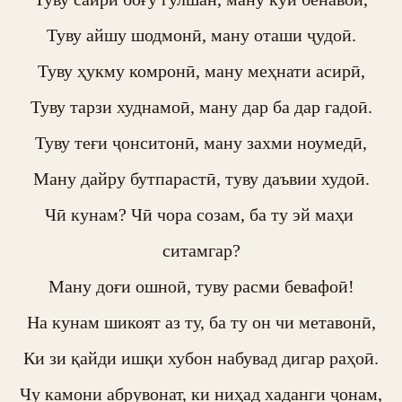
Туву айшу шодмонӣ, ману оташи ҷудоӣ.

Туву ҳукму комронӣ, ману меҳнати асирӣ,

Туву тарзи худнамоӣ, ману дар ба дар гадоӣ.

Туву теғи ҷонситонӣ, ману захми ноумедӣ,

Ману дайру бутпарастӣ, туву даъвии худоӣ.

Чӣ кунам? Чӣ чора созам, ба ту эй маҳи 
ситамгар?

Ману доғи ошноӣ, туву расми бевафоӣ!

На кунам шикоят аз ту, ба ту он чи метавонӣ,

Ки зи қайди ишқи хубон набувад дигар раҳоӣ.

Чу камони абрувонат, ки ниҳад хаданги ҷонам,
