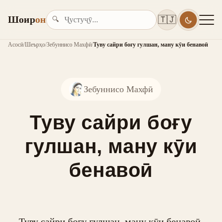
Шоир
он
🇹🇯
🔍
Асосӣ
/
Шеърҳо
/
Зебуннисо Махфӣ
/
Туву сайри боғу гулшан, ману кӯи бенавоӣ
Зебуннисо Махфӣ
Туву сайри боғу
гулшан, ману кӯи
бенавоӣ
Туву сайри боғу гулшан, ману кӯи бенавоӣ,
