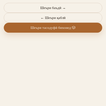
Шеъри баъдӣ
→
←
Шеъри қаблӣ
Шеъри тасодуфӣ бихонед
🎲