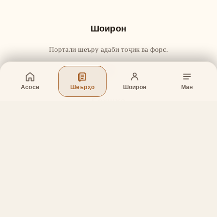
Шоирон
Портали шеъру адаби тоҷик ва форс.
Асосӣ
Шеърҳо
Шоирон
Ман
Бахшҳо
Асосӣ
Шеърҳо
Шоирон
Дар бораи лоиҳа
Тамос
Дастгирӣ