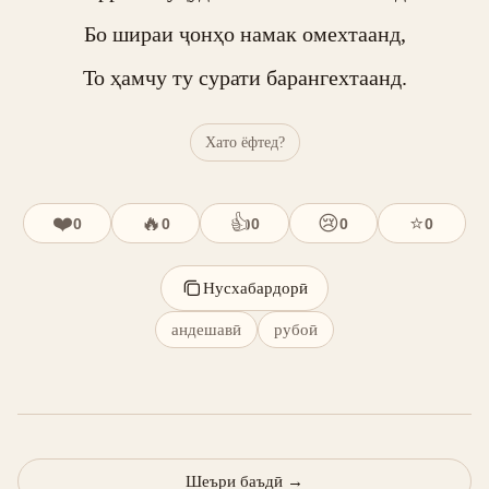
Бо шираи ҷонҳо намак омехтаанд,

То ҳамчу ту сурати барангехтаанд.
Хато ёфтед?
❤️
🔥
👍
😢
⭐
0
0
0
0
0
Нусхабардорӣ
андешавӣ
рубоӣ
Шеъри баъдӣ
→