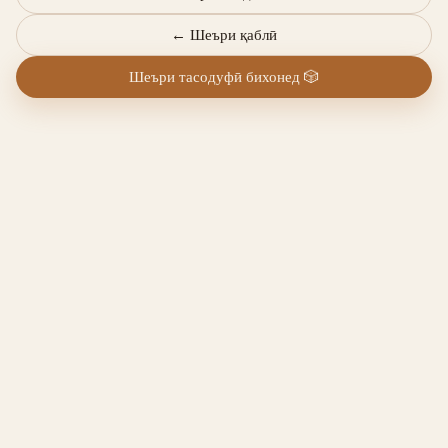
←
Шеъри қаблӣ
Шеъри тасодуфӣ бихонед
🎲