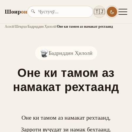
Шоир
он
🇹🇯
🔍
Асосӣ
/
Шеърҳо
/
Бадриддин Ҳилолӣ
/
Оне ки тамом аз намакат рехтаанд
Бадриддин Ҳилолӣ
Оне ки тамом аз
намакат рехтаанд
Оне ки тамом аз намакат рехтаанд,

Зарроти вуҷудат зи намак бехтаанд.
