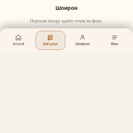
Шоирон
Портали шеъру адаби тоҷик ва форс.
Асосӣ
Шеърҳо
Шоирон
Ман
Бахшҳо
Асосӣ
Шеърҳо
Шоирон
Дар бораи лоиҳа
Тамос
Дастгирӣ