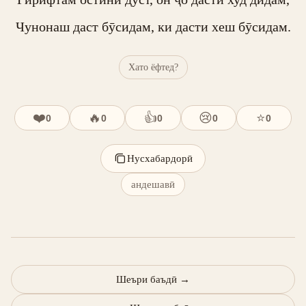
Чунонаш даст бӯсидам, ки дасти хеш бӯсидам.
Хато ёфтед?
❤️
🔥
👍
😢
⭐
0
0
0
0
0
Нусхабардорӣ
андешавӣ
Шеъри баъдӣ
→