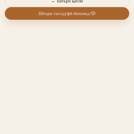
←
Шеъри қаблӣ
Шеъри тасодуфӣ бихонед
🎲