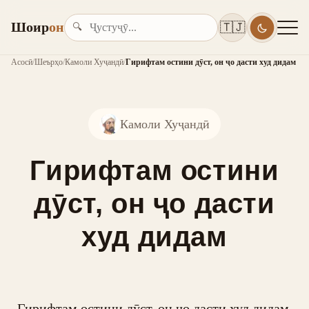
Шоир
он
🇹🇯
🔍
Асосӣ
/
Шеърҳо
/
Камоли Хуҷандӣ
/
Гирифтам остини дӯст, он ҷо дасти худ дидам
Камоли Хуҷандӣ
Гирифтам остини
дӯст, он ҷо дасти
худ дидам
Гирифтам остини дӯст, он ҷо дасти худ дидам,
