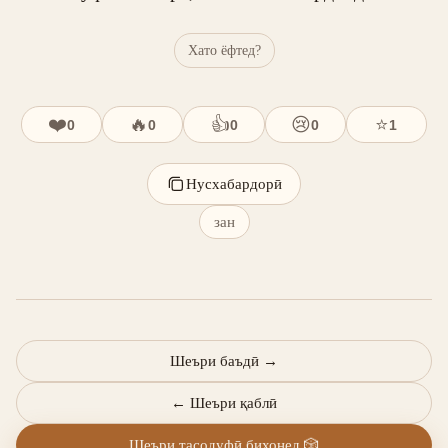
Хато ёфтед?
❤️
🔥
👍
😢
⭐
0
0
0
0
1
Нусхабардорӣ
зан
Шеъри баъдӣ
→
←
Шеъри қаблӣ
Шеъри тасодуфӣ бихонед
🎲