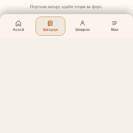
Портали шеъру адаби тоҷик ва форс.
Асосӣ
Шеърҳо
Шоирон
Ман
Бахшҳо
Асосӣ
Шеърҳо
Шоирон
Дар бораи лоиҳа
Тамос
Дастгирӣ
Тамос