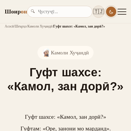
Шоир
он
🇹🇯
🔍
Асосӣ
/
Шеърҳо
/
Камоли Хуҷандӣ
/
Гуфт шахсе: «Камол, зан дорӣ?»
Камоли Хуҷандӣ
Гуфт шахсе:
«Камол, зан дорӣ?»
Гуфт шахсе: «Камол, зан дорӣ?»

Гуфтам: «Оре, занони мо марданд».