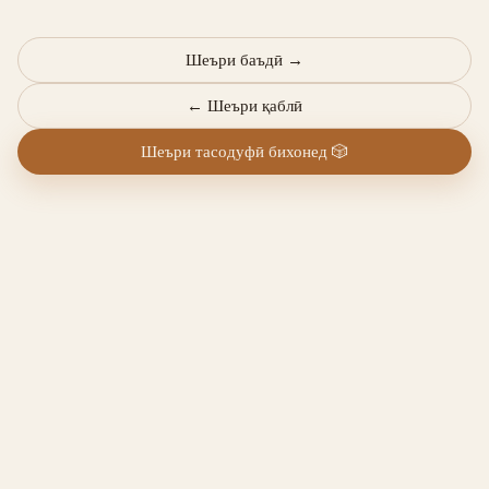
Шеъри баъдӣ
→
←
Шеъри қаблӣ
Шеъри тасодуфӣ бихонед
🎲