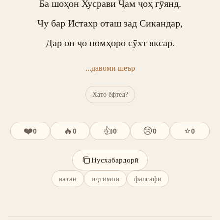
Ба шоҳон Хусрави Ҷам ҷоҳ гӯянд.

Чу бар Истахр оташ зад Сикандар,

Дар он ҷо номҳоро сӯхт яксар.
...давоми шеър
Хато ёфтед?
❤️
🔥
👍
😢
⭐
0
0
0
0
0
Нусхабардорӣ
ватан
иҷтимоӣ
фалсафӣ