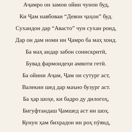
Аҷамро он замон ойин чунон буд,

Ки Ҷам навбоваи “Девон ҷаҳон” буд.

Сухандон дар “Авасто” чун сухан ронд,

Дар он дам номи ин Ҷамро ба маҳ хонд.

Ба маҳ андар забон сонискритӣ,

Бувад фармондеҳи амвоти гетӣ.

Ба ойини Аҷам, Ҷам он сутург аст,

Валекин шед дар маъно бузург аст.

Ба ҳар шоҳе, ки бадро ду дилогоҳ,

Бигуфтандаш Ҷамшед аст ин шоҳ.

Кунун ҳам бихрадон ин роҳ пӯянд,
