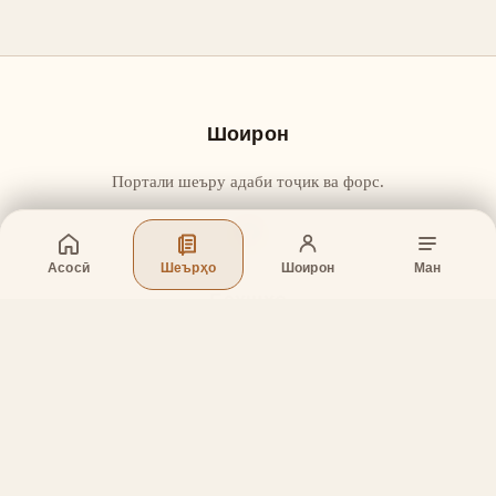
Шоирон
Портали шеъру адаби тоҷик ва форс.
Асосӣ
Шеърҳо
Шоирон
Ман
Бахшҳо
Асосӣ
Шеърҳо
Шоирон
Дар бораи лоиҳа