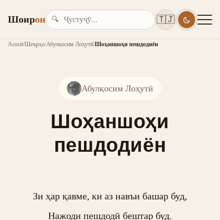
Шоир
он
🇹🇯
🔍
Асосӣ
/
Шеърҳо
/
Абулқосим Лоҳутӣ
/
Шоҳаншоҳи пешдодиён
Абулқосим Лоҳутӣ
Шоҳаншоҳи
пешдодиён
Зи ҳар қавме, ки аз навъи башар буд,

Нажоди пешдодӣ бештар буд.
