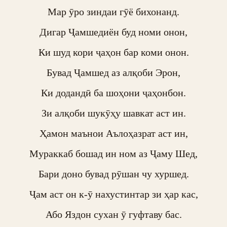
Мар ӯро зиндаи гӯё бихонанд.

Дигар Ҷамшедиён буд номи онон,

Ки шуд кори ҷаҳон бар коми онон.

Бувад Ҷамшед аз алқоби Эрон,

Ки додандӣ ба шоҳони ҷаҳонбон.

Зи алқоби шукӯҳу шавкат аст ин.

Ҳамон маънои Аълоҳазрат аст ин,

Мураккаб бошад ин ном аз Ҷаму Шед,

Бари доно бувад рӯшан чу хуршед.

Ҷам аст он к-ӯ нахустинтар зи ҳар кас,

Або Яздон сухан ӯ гуфтаву бас.
