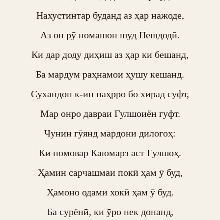
Нахустинтар буданд аз ҳар нажоде,

Аз он рӯ номашон шуд Пешдодӣ.

Ки дар доду диҳиш аз ҳар ки бешанд,

Ба мардум раҳнамои ҳушу кешанд.

Сухандон к-ин наҳрро бо хирад суфт,

Мар онро давраи Гулшоиён гуфт.

Чунин гӯянд мардони дилогоҳ:

Ки номовар Каюмарз аст Гулшоҳ.

Ҳамин сарчашмаи покӣ ҳам ӯ буд,

Ҳамоно одами хокӣ ҳам ӯ буд.

Ба сурёнӣ, ки ӯро нек донанд,
