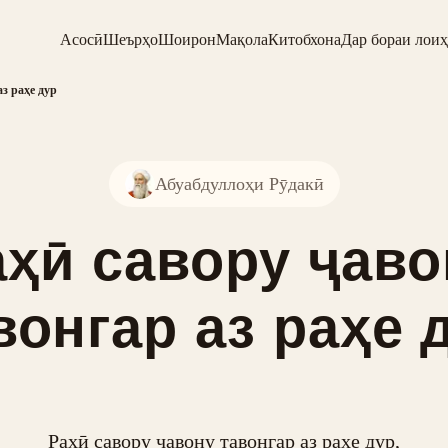
Асосӣ
Шеърҳо
Шоирон
Мақола
Китобхона
Дар бораи лоиҳ
аз раҳе дур
Абуабдуллоҳи Рӯдакӣ
аҳӣ савору ҷаво
вонгар аз раҳе 
Раҳӣ савору ҷавону тавонгар аз раҳе дур,
