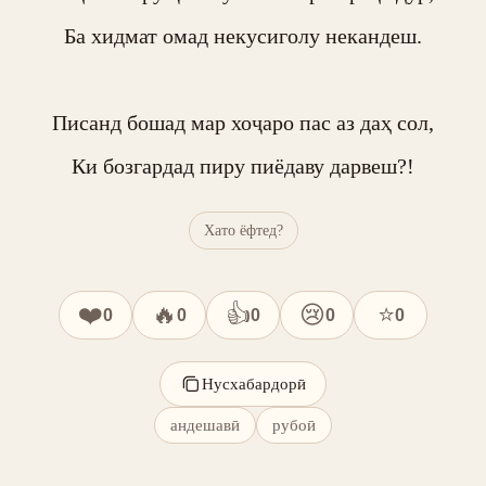
Ба хидмат омад некусиголу некандеш.

Писанд бошад мар хоҷаро пас аз даҳ сол,

Ки бозгардад пиру пиёдаву дарвеш?!
Хато ёфтед?
❤️
🔥
👍
😢
⭐
0
0
0
0
0
Нусхабардорӣ
андешавӣ
рубоӣ