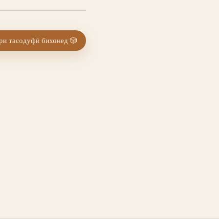
и тасодуфӣ бихонед
🎲