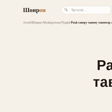
Шоир
он
🔍
Асосӣ
/
Шеърҳо
/
Абуабдуллоҳи Рӯдакӣ
/
Раҳӣ савору ҷавону тавонгар 
Р
та