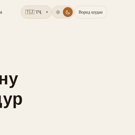
а
Ворид шудан
▾
ну
дур