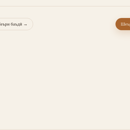
еъри баъдӣ
→
Шеър