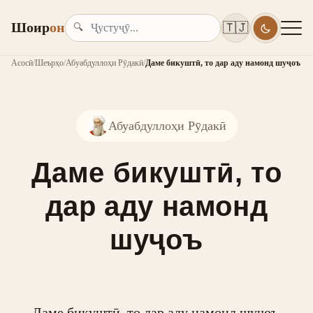
Шоир
он
🇹🇯
🔍
Асосӣ
/
Шеърҳо
/
Абуабдуллоҳи Рӯдакӣ
/
Даме бикуштӣ, то дар аду намонд шуҷоъ
Абуабдуллоҳи Рӯдакӣ
Даме бикуштӣ, то
дар аду намонд
шуҷоъ
Даме бикуштӣ, то дар аду намонд шуҷоъ,
