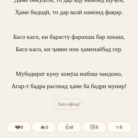
Ҳаме бидодӣ, то дар валӣ намонд фақир.

Басо касо, ки барасту фарахша бар хонаш,

Басо касо, ки ҷавин нон ҳаменаёбад сер.

Мубодират куну хомӯш мабош чандоно,

Агар-т бадра расонад ҳаме ба бадри мунир!
Хато ёфтед?
❤️
🔥
👍
😢
⭐
0
0
0
0
0