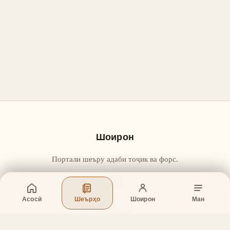
Шоирон
Портали шеъру адаби тоҷик ва форс.
Асосӣ
Шеърҳо
Шоирон
Ман
Бахшҳо