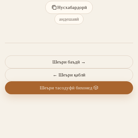
Нусхабардорӣ
андешавӣ
Шеъри баъдӣ
→
←
Шеъри қаблӣ
Шеъри тасодуфӣ бихонед
🎲