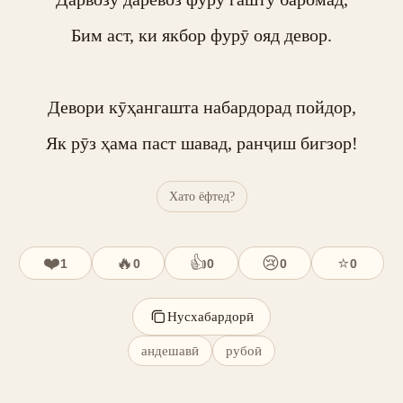
Бим аст, ки якбор фурӯ ояд девор.

Девори кӯҳангашта набардорад пойдор,

Як рӯз ҳама паст шавад, ранҷиш бигзор!
Хато ёфтед?
❤️
🔥
👍
😢
⭐
1
0
0
0
0
Нусхабардорӣ
андешавӣ
рубоӣ