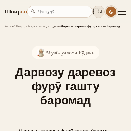
Шоир
он
🇹🇯
🔍
Асосӣ
/
Шеърҳо
/
Абуабдуллоҳи Рӯдакӣ
/
Дарвозу даревоз фурӯ гашту баромад
Абуабдуллоҳи Рӯдакӣ
Дарвозу даревоз
фурӯ гашту
баромад
Дарвозу даревоз фурӯ гашту баромад,
