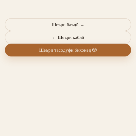
Шеъри баъдӣ
→
←
Шеъри қаблӣ
Шеъри тасодуфӣ бихонед
🎲