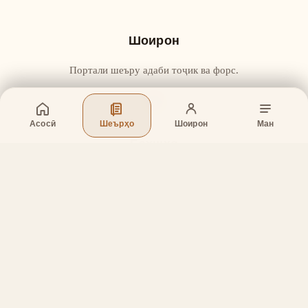
Шоирон
Портали шеъру адаби тоҷик ва форс.
Асосӣ
Шеърҳо
Шоирон
Ман
Бахшҳо
Асосӣ
Шеърҳо
Шоирон
Дар бораи лоиҳа
Тамос
Дастгирӣ