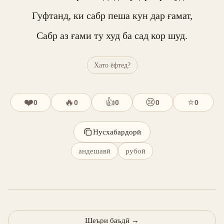
Гуфтанд, ки сабр пеша кун дар ғамат,

Сабр аз ғами ту худ ба сад кор шуд.
Хато ёфтед?
❤️
🔥
👍
😢
⭐
0
0
0
0
0
Нусхабардорӣ
андешавӣ
рубоӣ
Шеъри баъдӣ
→