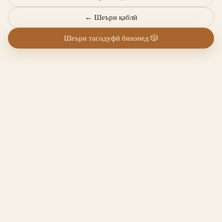
←
Шеъри қаблӣ
Шеъри тасодуфӣ бихонед
🎲