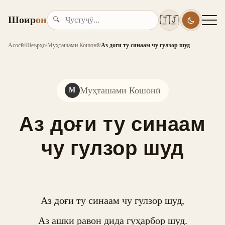
Шоир
он
🇹🇯
🔍
Асосӣ
/
Шеърҳо
/
Муҳташами Кошонӣ
/
Аз доғи ту синаам чу гулзор шуд
Муҳташами Кошонӣ
М
Аз доғи ту синаам
чу гулзор шуд
Аз доғи ту синаам чу гулзор шуд,

Аз ашки равон дида гуҳарбор шуд.
