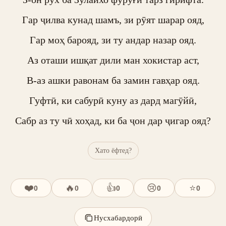
Гар ҷилва кунад шамъ, зи рӯят шарар ояд,

Гар моҳ барояд, зи ту андар назар ояд.

Аз оташи ишқат дили ман хокистар аст,

В-аз ашки равонам ба замин гавҳар ояд.

Гуфтӣ, ки сабурӣ куну аз дард магӯйӣ,

Сабр аз ту чӣ хоҳад, ки ба ҷон дар ҷигар ояд?
Хато ёфтед?
❤️
🔥
👍
😢
⭐
0
0
0
0
0
Нусхабардорӣ