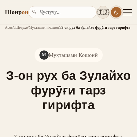
Шоир
он
🇹🇯
🔍
Асосӣ
/
Шеърҳо
/
Муҳташами Кошонӣ
/
З-он рух ба Зулайхо фурӯғи тарз гирифта
Муҳташами Кошонӣ
М
З-он рух ба Зулайхо
фурӯғи тарз
гирифта
З-он рух ба Зулайхо фурӯғи тарз гирифта.
