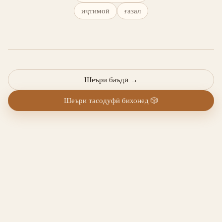
иҷтимоӣ
ғазал
Шеъри баъдӣ
→
Шеъри тасодуфӣ бихонед
🎲