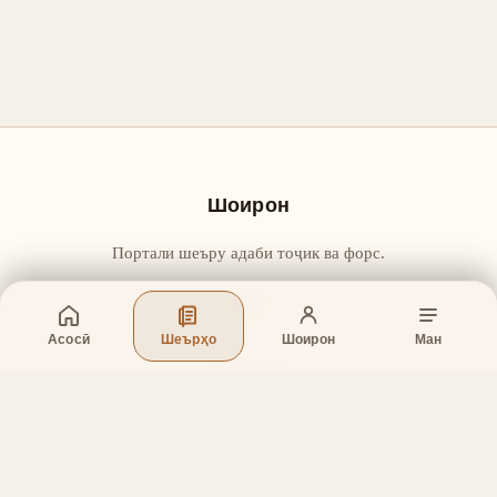
Шоирон
Портали шеъру адаби тоҷик ва форс.
Асосӣ
Шеърҳо
Шоирон
Ман
Бахшҳо
Асосӣ
Шеърҳо