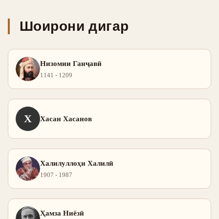
Шоирони дигар
Низомии Ганҷавӣ
1141 - 1209
Х
Хасан Хасанов
Халилуллоҳи Халилӣ
1907 - 1987
Ҳамза Ниёзӣ