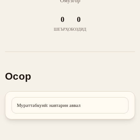
Омӯзгор
0
0
ШЕЪРҲО
БОЗДИД
Осор
Мураттабкунӣ
:
навтарин аввал