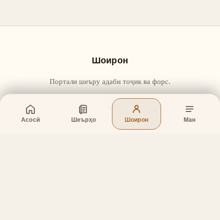
Шоирон
Портали шеъру адаби тоҷик ва форс.
Асосӣ
Шеърҳо
Шоирон
Ман
Бахшҳо
Асосӣ
Шеърҳо
Шоирон
Дар бораи лоиҳа