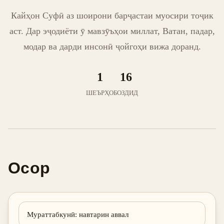
Кайҳон Суфӣ аз шоирони барҷастаи муосири тоҷик
аст. Дар эҷодиёти ӯ мавзӯъҳои миллат, Ватан, падар,
модар ва дарди инсонӣ ҷойгоҳи вижа доранд.
1
16
ШЕЪРҲО
БОЗДИД
Осор
Мураттабкунӣ
:
навтарин аввал