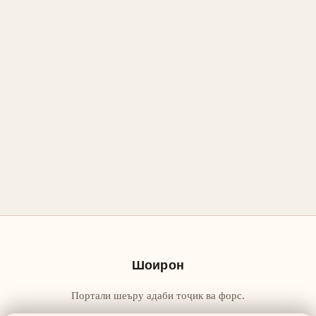
Шоирон
Портали шеъру адаби тоҷик ва форс.