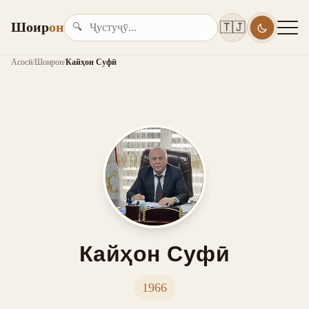
Шоир
он
🇹🇯
🔍
Асосӣ
/
Шоирон
/
Кайҳон Суфӣ
Кайҳон Суфӣ
1966