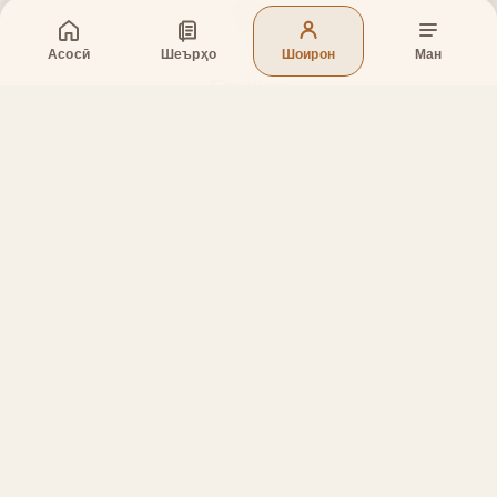
Асосӣ
Шеърҳо
Шоирон
Ман
Бахшҳо
Асосӣ
Шеърҳо
Шоирон
Дар бораи лоиҳа
Тамос
Дастгирӣ
Тамос
Телефон
:
+998 (94) 334-39-57
Telegram:
@muin_gulov