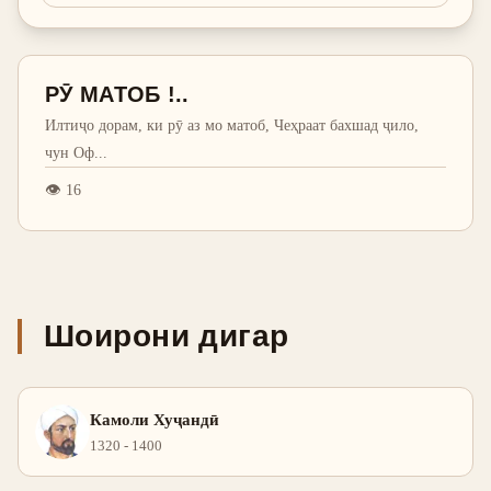
РӮ МАТОБ !..
Илтиҷо дорам, ки рӯ аз мо матоб, Чеҳраат бахшад ҷило,
чун Оф
...
👁
16
Шоирони дигар
Камоли Хуҷандӣ
1320 - 1400