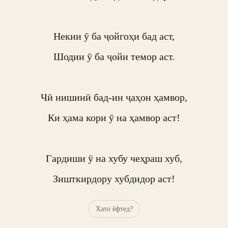
Некии ӯ ба ҷойгоҳи бад аст,

Шодии ӯ ба ҷойи темор аст.

Чӣ нишинӣ бад-ин ҷаҳон ҳамвор,

Ки ҳама кори ӯ на ҳамвор аст!

Гардиши ӯ на хубу чеҳраш хуб,

Зишткирдору хубдидор аст!
Хато ёфтед?