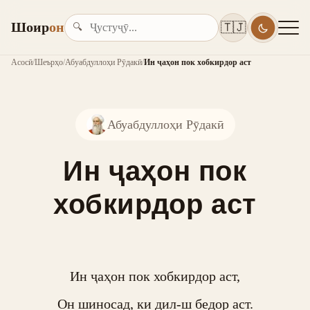
Шоир
он
🇹🇯
🔍
Асосӣ
/
Шеърҳо
/
Абуабдуллоҳи Рӯдакӣ
/
Ин ҷаҳон пок хобкирдор аст
Абуабдуллоҳи Рӯдакӣ
Ин ҷаҳон пок
хобкирдор аст
Ин ҷаҳон пок хобкирдор аст,

Он шиносад, ки дил-ш бедор аст.
