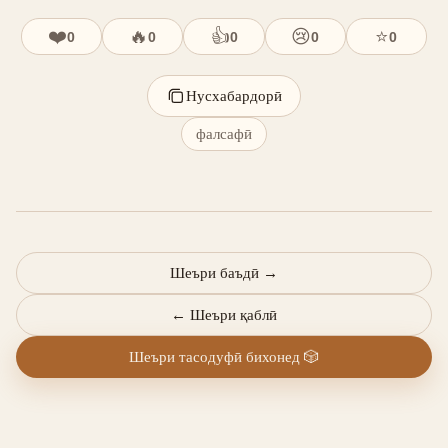
❤️
🔥
👍
😢
⭐
0
0
0
0
0
Нусхабардорӣ
фалсафӣ
Шеъри баъдӣ
→
←
Шеъри қаблӣ
Шеъри тасодуфӣ бихонед
🎲