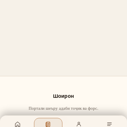
Шоирон
Портали шеъру адаби тоҷик ва форс.