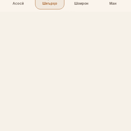
Асосӣ
Шеърҳо
Шоирон
Ман
Бахшҳо
Асосӣ
Шеърҳо
Шоирон
Дар бораи лоиҳа
Тамос
Дастгирӣ
Тамос
Телефон
:
+998 (94) 334-39-57
Telegram:
@muin_gulov