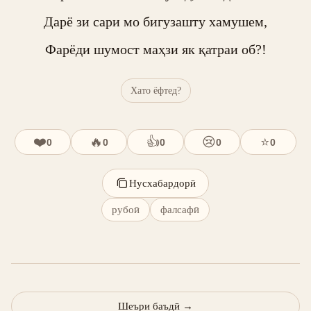
Дарё зи сари мо бигузашту хамушем,

Фарёди шумост маҳзи як қатраи об?!
Хато ёфтед?
❤️
🔥
👍
😢
⭐
0
0
0
0
0
Нусхабардорӣ
рубоӣ
фалсафӣ
Шеъри баъдӣ
→