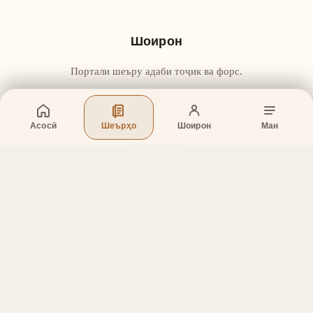
Шоирон
Портали шеъру адаби тоҷик ва форс.
Асосӣ
Шеърҳо
Шоирон
Ман
Бахшҳо
Асосӣ
Шеърҳо
Шоирон
Дар бораи лоиҳа
Тамос
Дастгирӣ