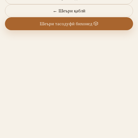
←
Шеъри қаблӣ
Шеъри тасодуфӣ бихонед
🎲