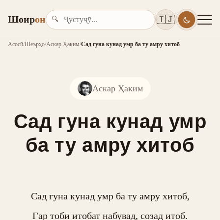
Шоир
он
🇹🇯
🔍
Асосӣ
/
Шеърҳо
/
Аскар Ҳаким
/
Сад гуна кунад умр ба ту амру хитоб
Аскар Ҳаким
Сад гуна кунад умр
ба ту амру хитоб
Сад гуна кунад умр ба ту амру хитоб,

Гар тоби итобат набувад, созад итоб.
