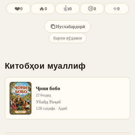
❤️
🔥
👍
😢
⭐
0
0
0
0
0
Нусхабардорӣ
барои кӯдакон
Китобҳои муаллиф
Ҷони бобо
22 боздид
Убайд Раҷаб
128 саҳифа · Адиб