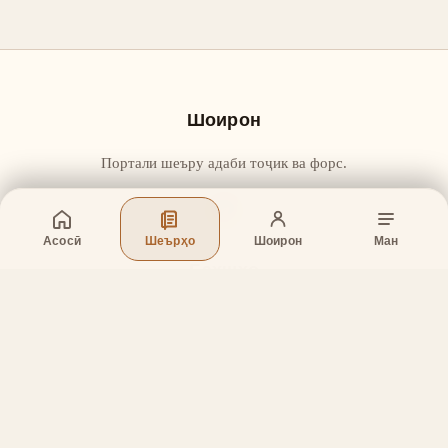
Шоирон
Портали шеъру адаби тоҷик ва форс.
Асосӣ
Шеърҳо
Шоирон
Ман
Бахшҳо
Асосӣ
Шеърҳо
Шоирон
Дар бораи лоиҳа