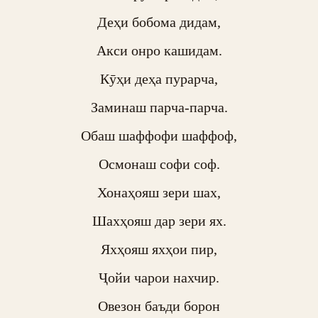
Деҳи бобома дидам,

Акси онро кашидам.

Кӯҳи деҳа пурарча,

Заминаш парча-парча.

Обаш шаффофи шаффоф,

Осмонаш софи соф.

Хонаҳояш зери шах,

Шахҳояш дар зери ях.

Яхҳояш яхҳои пир,

Ҷойи чарои нахчир.

Овезон баъди борон
