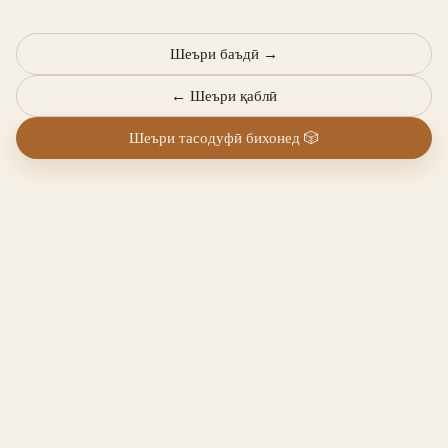
Шеъри баъдӣ
→
←
Шеъри қаблӣ
Шеъри тасодуфӣ бихонед
🎲