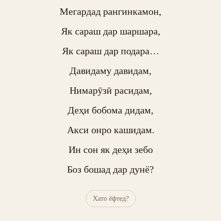
Мегардад рангинкамон,

Як сараш дар шаршара,

Як сараш дар подара…

Давидаму давидам,

Нимарӯзӣ расидам,

Деҳи бобома дидам,

Акси онро кашидам.

Ин сон як деҳи зебо

Боз бошад дар дунё?
Хато ёфтед?