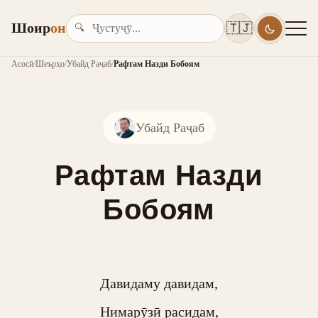
Шоир
он
🇹🇯
🔍
Асосӣ
/
Шеърҳо
/
Убайд Раҷаб
/
Рафтам Назди Бобоям
Убайд Раҷаб
Рафтам Назди
Бобоям
Давидаму давидам,

Нимарӯзӣ расидам,
