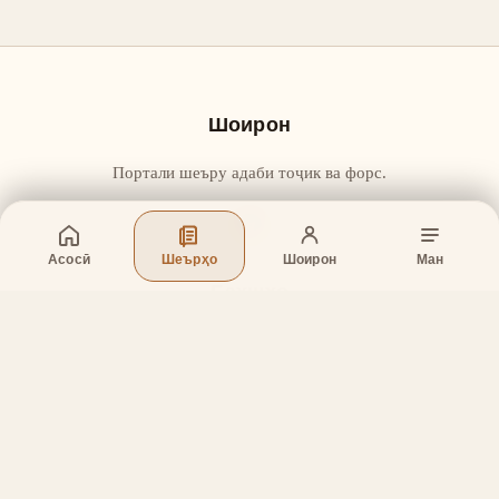
Шоирон
Портали шеъру адаби тоҷик ва форс.
Асосӣ
Шеърҳо
Шоирон
Ман
Бахшҳо
Асосӣ
Шеърҳо
Шоирон
Дар бораи лоиҳа