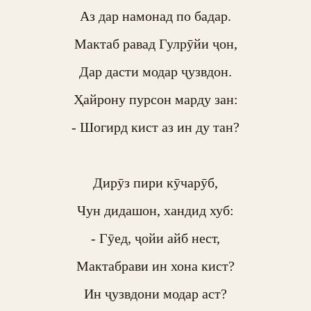
Аз дар намонад по бадар.

Мактаб равад Гулрӯйи ҷон,

Дар дасти модар ҷузвдон.

Ҳайрону пурсон марду зан:

- Шогирд кист аз ин ду тан?

Дирӯз пири кӯчарӯб,

Чун дидашон, хандид хуб:

- Гӯед, ҷойи айб нест,

Мактабрави ин хона кист?

Ин ҷузвдони модар аст?
