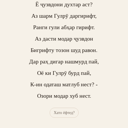
Ё ҷузвдони духтар аст?

Аз шарм Гулрӯ даргирифт,

Ранги гули абҳар гирифт.

Аз дасти модар ҷузвдон

Бигрифту тозон шуд равон.

Дар раҳ дигар нашмурд пай,

Оё ки Гулрӯ бурд пай,

К-ин одаташ матлуб нест? -

Озори модар хуб нест.
Хато ёфтед?