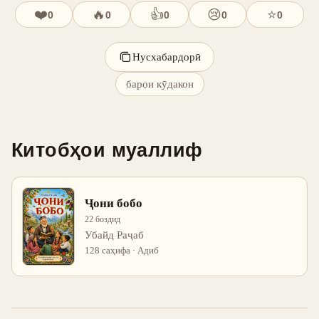
❤️
🔥
👍
😢
⭐
0
0
0
0
0
Нусхабардорӣ
барои кӯдакон
Китобҳои муаллиф
Ҷони бобо
22 боздид
Убайд Раҷаб
128 саҳифа · Адиб