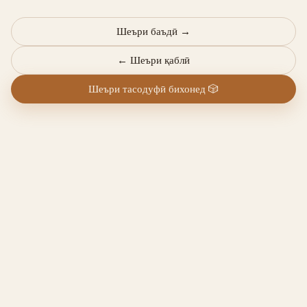
Шеъри баъдӣ
→
←
Шеъри қаблӣ
Шеъри тасодуфӣ бихонед
🎲