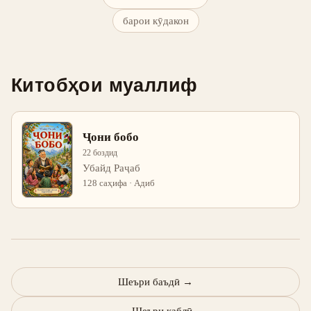
барои кӯдакон
Китобҳои муаллиф
Ҷони бобо
22 боздид
Убайд Раҷаб
128 саҳифа · Адиб
Шеъри баъдӣ
→
←
Шеъри қаблӣ