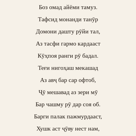
Боз омад айёми тамуз.

Тафсид монанди танӯр

Домони дашту рӯйи тал,

Аз тасфи гармо кардааст

Кӯҳпоя ранги рӯ бадал.

Теғи нигоҳаш мекашад

Аз авҷ бар сар офтоб,

Ҷӯ мешавад аз зери мӯ

Бар чашму рӯ дар соя об.

Барги палак пажмурдааст,

Хушк аст ҷӯву нест нам,
