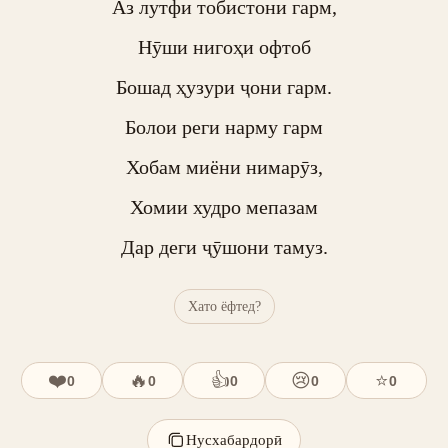
Аз лутфи тобистони гарм,

Нӯши нигоҳи офтоб

Бошад ҳузури ҷони гарм.

Болои реги нарму гарм

Хобам миёни нимарӯз,

Хомии худро мепазам

Дар деги ҷӯшони тамуз.
Хато ёфтед?
❤️
🔥
👍
😢
⭐
0
0
0
0
0
Нусхабардорӣ