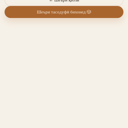
Шеъри тасодуфӣ бихонед
🎲