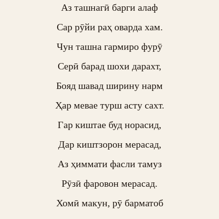
Аз ташнагӣ барги алаф

Сар рӯйи раҳ оварда хам.

Чун ташна гармиро фурӯ

Серӣ барад шохи дарахт,

Бояд шавад ширину нарм

Ҳар мевае турш асту сахт.

Гар киштае буд норасид,

Дар киштзорон мерасад,

Аз ҳиммати фасли тамуз

Рӯзӣ фаровон мерасад.

Хомӣ макун, рӯ барматоб
