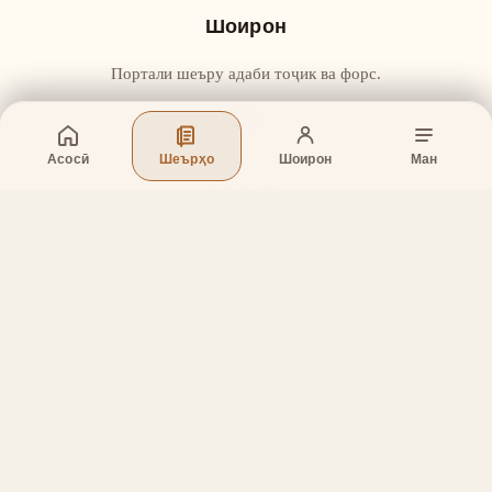
Шоирон
Портали шеъру адаби тоҷик ва форс.
Асосӣ
Шеърҳо
Шоирон
Ман
Бахшҳо
Асосӣ
Шеърҳо
Шоирон
Дар бораи лоиҳа
Тамос
Дастгирӣ