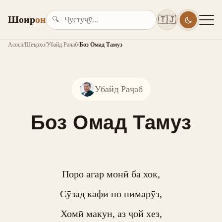
Шоир
он
🇹🇯
🔍
Асосӣ
/
Шеърҳо
/
Убайд Раҷаб
/
Боз Омад Тамуз
Убайд Раҷаб
Боз Омад Тамуз
Поро агар монӣ ба хок,

Сӯзад кафи по нимарӯз,

Хомӣ макун, аз ҷой хез,
