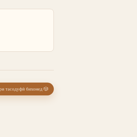
и тасодуфӣ бихонед
🎲