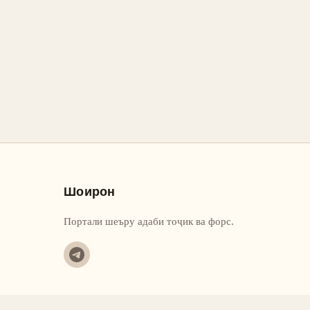
Шоирон
Портали шеъру адаби тоҷик ва форс.