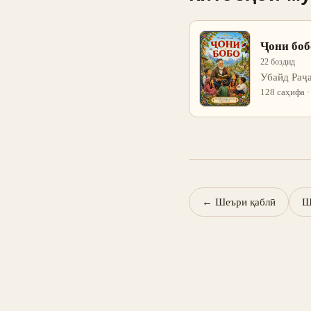
Ҷони боб
22 боздид
Убайд Раҷ
128 саҳифа 
←
Шеъри қаблӣ
Ш