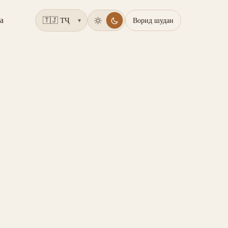
а
Ворид шудан
▾
?