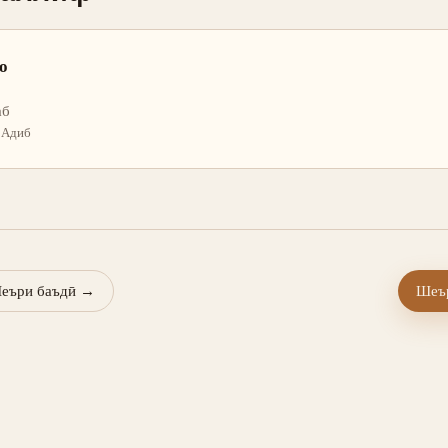
о
аб
· Адиб
еъри баъдӣ
→
Шеър