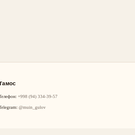
Тамос
Телефон
:
+998 (94) 334-39-57
Telegram:
@muin_gulov