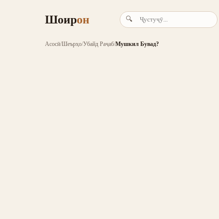
Шоир
он
🔍
Асосӣ
/
Шеърҳо
/
Убайд Раҷаб
/
Мушкил Бувад?