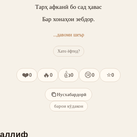
Тарҳ афканӣ бо сад ҳавас

Бар хонаҳои зебдор.
...давоми шеър
Хато ёфтед?
❤️
🔥
👍
😢
⭐
0
0
0
0
0
Нусхабардорӣ
барои кӯдакон
уаллиф