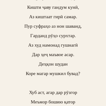
Кишти ҷаву гандум кунӣ,

Аз киштаат гирӣ самар.

Пур суфраҳо аз нон шаванд,

Гарданд рӯҳо сурхтар.

Аз худ намонад гушнагӣ

Дар ҳеҷ маъвое асар.

Деҳқон шудан

Коре магар мушкил бувад?

Хуб аст, агар дар рӯзгор

Меъмор бошию қатор
