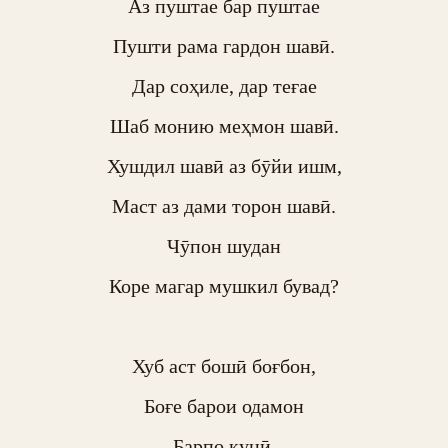
Аз пуштае бар пуштае

Пушти рама гардон шавӣ.

Дар соҳиле, дар теғае

Шаб монию меҳмон шавӣ.

Хушдил шавӣ аз бӯйи ишм,

Маст аз дами торон шавӣ.

Чӯпон шудан

Коре магар мушкил бувад?

Хуб аст бошӣ боғбон,

Боғе барои одамон

Барпо кунӣ,
