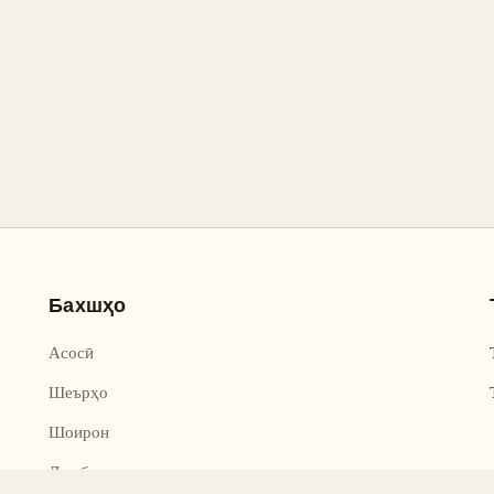
Бахшҳо
Асосӣ
Шеърҳо
Шоирон
Дар бораи лоиҳа