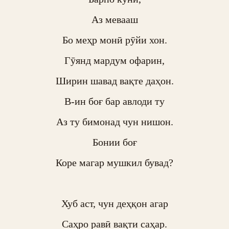
Аз мевааш

Бо меҳр монӣ рӯйи хон.

Гӯянд мардум офарин,

Ширин шавад вақте даҳон.

В-ин боғ бар авлоди ту

Аз ту бимонад чун нишон.

Бонии боғ

Коре магар мушкил бувад?

Хуб аст, чун деҳқон агар

Саҳро равӣ вақти саҳар.
