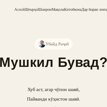
Асосӣ
Шеърҳо
Шоирон
Мақола
Китобхона
Дар бораи лоиҳ
Убайд Раҷаб
Мушкил Бувад
Хуб аст, агар чӯпон шавӣ,

Пайванди кӯҳистон шавӣ.
