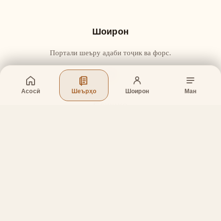
Шоирон
Портали шеъру адаби тоҷик ва форс.
Асосӣ
Шеърҳо
Шоирон
Ман
Бахшҳо
Асосӣ
Шеърҳо
Шоирон
Дар бораи лоиҳа
Тамос
Дастгирӣ