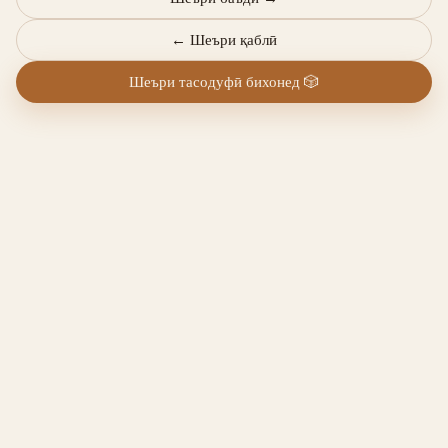
←
Шеъри қаблӣ
Шеъри тасодуфӣ бихонед
🎲