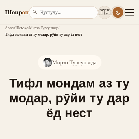
Шоир
он
🇹🇯
🔍
Асосӣ
/
Шеърҳо
/
Мирзо Турсунзода
/
Тифл мондам аз ту модар, рӯйи ту дар ёд нест
Мирзо Турсунзода
Тифл мондам аз ту
модар, рӯйи ту дар
ёд нест