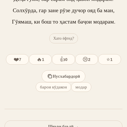
Солхӯрда, гар зане рӯзе дучор ояд ба ман,

Гӯямаш, ки бош то ҳастам баҷои модарам.
Хато ёфтед?
❤️
🔥
👍
😢
⭐
7
1
0
2
1
Нусхабардорӣ
барои кӯдакон
модар
Шеъри баъдӣ
→