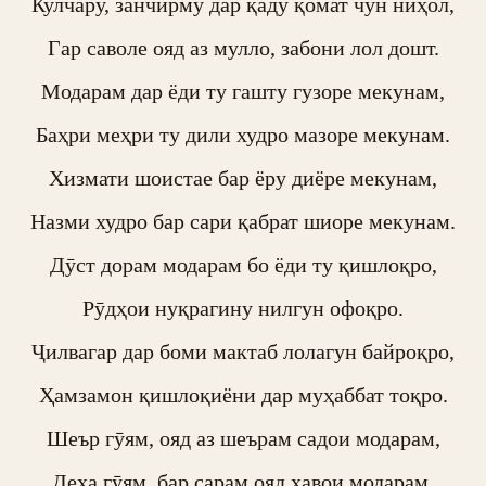
Кулчару, занчирму дар қаду қомат чун ниҳол,

Гар саволе ояд аз мулло, забони лол дошт.

Модарам дар ёди ту гашту гузоре мекунам,

Баҳри меҳри ту дили худро мазоре мекунам.

Хизмати шоистае бар ёру диёре мекунам,

Назми худро бар сари қабрат шиоре мекунам.

Дӯст дорам модарам бо ёди ту қишлоқро,

Рӯдҳои нуқрагину нилгун офоқро.

Ҷилвагар дар боми мактаб лолагун байроқро,

Ҳамзамон қишлоқиёни дар муҳаббат тоқро.

Шеър гӯям, ояд аз шеърам садои модарам,

Деҳа гӯям, бар сарам ояд ҳавои модарам.
