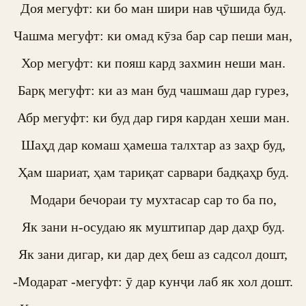
Доя мегуфт: ки бо ман шири нав ҷӯшида буд.

Чашма мегуфт: ки омад кӯза бар сар пеши ман,

Хор мегуфт: ки пояш кард захмин неши ман.

Барқ мегуфт: ки аз ман буд чашмаш дар гурез,

Абр мегуфт: ки буд дар гиря кардан хеши ман.

Шаҳд дар комаш ҳамеша талхтар аз заҳр буд,

Ҳам шариат, ҳам тариқат сарвари бадқаҳр буд.

Модари бечораи ту мухтасар сар то ба по,

Як зани н-осудаю як муштипар дар даҳр буд.

Як зани дигар, ки дар деҳ беш аз садсол дошт,

-Модарат -мегуфт: ӯ дар кунҷи лаб як хол дошт.
