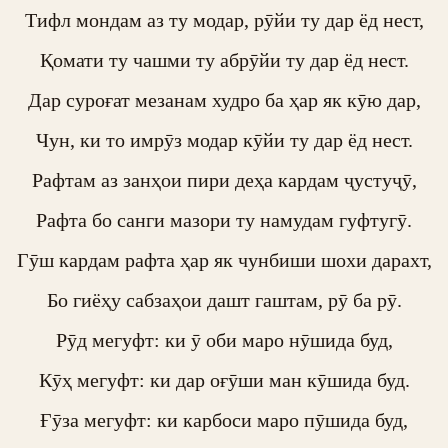
Тифл мондам аз ту модар, рӯйи ту дар ёд нест,

Қомати ту чашми ту абрӯйи ту дар ёд нест.

Дар суроғат мезанам худро ба ҳар як кӯю дар,

Чун, ки то имрӯз модар кӯйи ту дар ёд нест.

Рафтам аз занҳои пири деҳа кардам ҷустуҷӯ,

Рафта бо санги мазори ту намудам гуфтугӯ.

Гӯш кардам рафта ҳар як чунбиши шохи дарахт,

Бо гиёҳу сабзаҳои дашт гаштам, рӯ ба рӯ.

Рӯд мегуфт: ки ӯ оби маро нӯшида буд,

Кӯҳ мегуфт: ки дар оғӯши ман кӯшида буд.

Ғӯза мегуфт: ки карбоси маро пӯшида буд,
