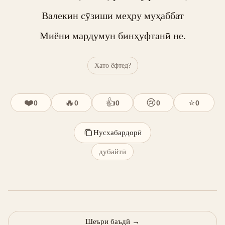
Валекин сӯзиши меҳру муҳаббат

Миёни мардумун бинҳуфтанӣ не.
Хато ёфтед?
❤️
🔥
👍
😢
⭐
0
0
0
0
0
Нусхабардорӣ
дубайтӣ
Шеъри баъдӣ
→