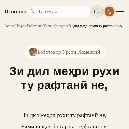
Шоир
он
🇹🇯
🔍
Асосӣ
/
Шеърҳо
/
Боботоҳир Урёни Ҳамадонӣ
/
Зи дил меҳри рухи ту рафтанӣ не,
Боботоҳир Урёни Ҳамадонӣ
Зи дил меҳри рухи
ту рафтанӣ не,
Зи дил меҳри рухи ту рафтанӣ не,

Ғами ишқат ба ҳар кас гуфтанӣ не,
