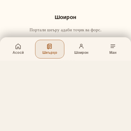
Шоирон
Портали шеъру адаби тоҷик ва форс.
Асосӣ
Шеърҳо
Шоирон
Ман
Бахшҳо
Асосӣ
Шеърҳо
Шоирон
Дар бораи лоиҳа
Тамос
Дастгирӣ