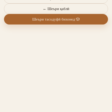
←
Шеъри қаблӣ
Шеъри тасодуфӣ бихонед
🎲