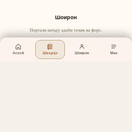
Шоирон
Портали шеъру адаби тоҷик ва форс.
Асосӣ
Шеърҳо
Шоирон
Ман
Бахшҳо
Асосӣ
Шеърҳо
Шоирон
Дар бораи лоиҳа
Тамос
Дастгирӣ