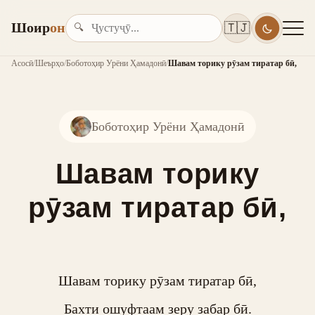
Шоир
он
🇹🇯
🔍
Асосӣ
/
Шеърҳо
/
Боботоҳир Урёни Ҳамадонӣ
/
Шавам торику рӯзам тиратар бӣ,
Боботоҳир Урёни Ҳамадонӣ
Шавам торику
рӯзам тиратар бӣ,
Шавам торику рӯзам тиратар бӣ,

Бахти ошуфтаам зеру забар бӣ.
