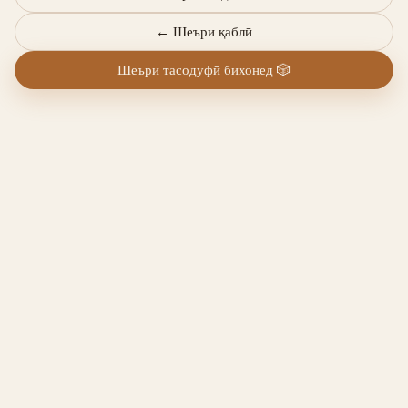
←
Шеъри қаблӣ
Шеъри тасодуфӣ бихонед
🎲