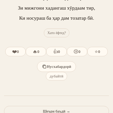
Зи мижгони хадангаш хӯрдаам тир,

Ки носураш ба ҳар дам тозатар бӣ.
Хато ёфтед?
❤️
🔥
👍
😢
⭐
0
0
0
0
0
Нусхабардорӣ
дубайтӣ
Шеъри баъдӣ
→