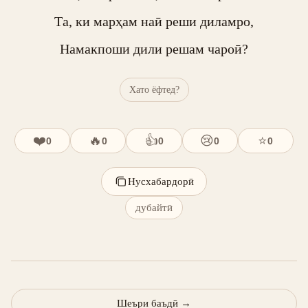
Та, ки марҳам наӣ реши диламро,

Намакпоши дили решам чароӣ?
Хато ёфтед?
❤️
🔥
👍
😢
⭐
0
0
0
0
0
Нусхабардорӣ
дубайтӣ
Шеъри баъдӣ
→