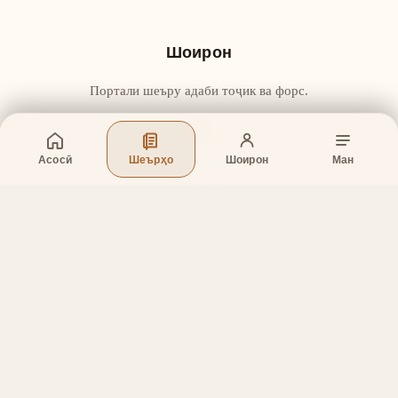
Шоирон
Портали шеъру адаби тоҷик ва форс.
Асосӣ
Шеърҳо
Шоирон
Ман
Бахшҳо
Асосӣ
Шеърҳо
Шоирон
Дар бораи лоиҳа
Тамос
Дастгирӣ