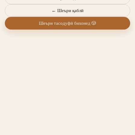
←
Шеъри қаблӣ
Шеъри тасодуфӣ бихонед
🎲