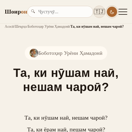
Шоир
он
🇹🇯
🔍
Асосӣ
/
Шеърҳо
/
Боботоҳир Урёни Ҳамадонӣ
/
Та, ки нӯшам наӣ, нешам чароӣ?
Боботоҳир Урёни Ҳамадонӣ
Та, ки нӯшам наӣ,
нешам чароӣ?
Та, ки нӯшам наӣ, нешам чароӣ?

Та, ки ёрам наӣ, пешам чароӣ?
