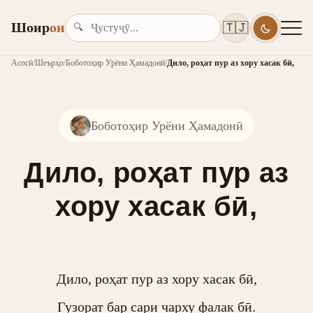
Шоир
он
🇹🇯
🔍
Асосӣ
/
Шеърҳо
/
Боботоҳир Урёни Ҳамадонӣ
/
Дило, роҳат пур аз хору хасак бӣ,
Боботоҳир Урёни Ҳамадонӣ
Дило, роҳат пур аз
хору хасак бӣ,
Дило, роҳат пур аз хору хасак бӣ,

Гузорат бар сари чарху фалак бӣ.
