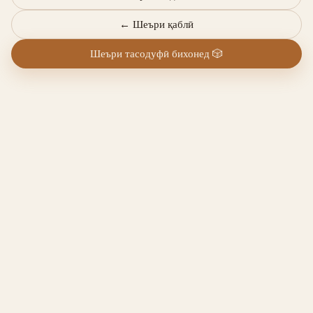
←
Шеъри қаблӣ
Шеъри тасодуфӣ бихонед
🎲