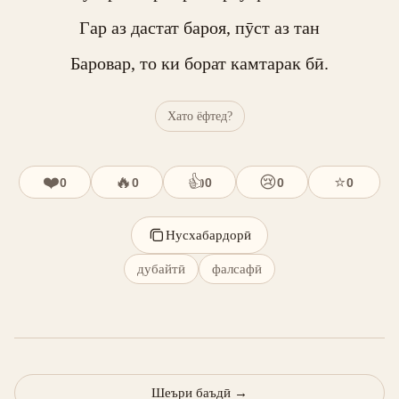
Гар аз дастат бароя, пӯст аз тан

Баровар, то ки борат камтарак бӣ.
Хато ёфтед?
❤️
🔥
👍
😢
⭐
0
0
0
0
0
Нусхабардорӣ
дубайтӣ
фалсафӣ
Шеъри баъдӣ
→