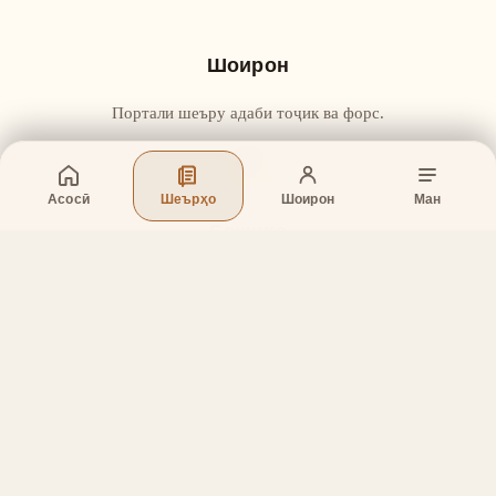
Шоирон
Портали шеъру адаби тоҷик ва форс.
Асосӣ
Шеърҳо
Шоирон
Ман
Бахшҳо
Асосӣ
Шеърҳо
Шоирон
Дар бораи лоиҳа
Тамос
Дастгирӣ