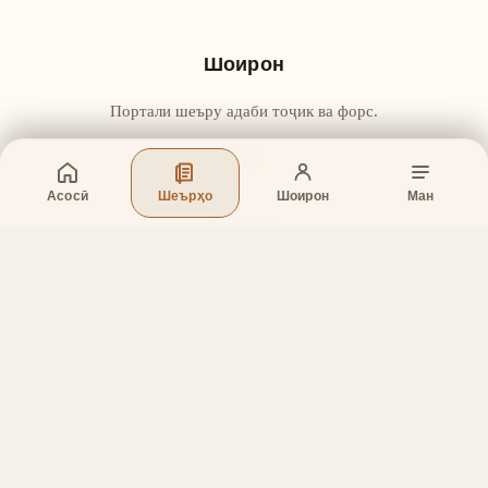
Шоирон
Портали шеъру адаби тоҷик ва форс.
Асосӣ
Шеърҳо
Шоирон
Ман
Бахшҳо
Асосӣ
Шеърҳо
Шоирон
Дар бораи лоиҳа
Тамос
Дастгирӣ