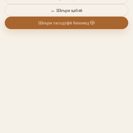
←
Шеъри қаблӣ
Шеъри тасодуфӣ бихонед
🎲