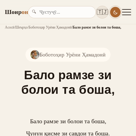
Шоир
он
🇹🇯
🔍
Асосӣ
/
Шеърҳо
/
Боботоҳир Урёни Ҳамадонӣ
/
Бало рамзе зи болои та боша,
Боботоҳир Урёни Ҳамадонӣ
Бало рамзе зи
болои та боша,
Бало рамзе зи болои та боша,

Ҷунун қисме зи савдои та боша.
