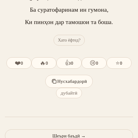
Ба суратофаринам ин гумона,

Ки пинҳон дар тамошои та боша.
Хато ёфтед?
❤️
🔥
👍
😢
⭐
0
0
0
0
0
Нусхабардорӣ
дубайтӣ
Шеъри баъдӣ
→